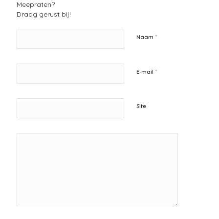
Meepraten?
Draag gerust bij!
*
Naam
*
E-mail
Site