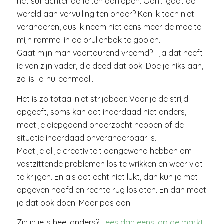
het suf achter de feiten aanlopen. Ooh… gaat de
wereld aan vervuiling ten onder? Kan ik toch niet
veranderen, dus ik neem niet eens meer de moeite
mijn rommel in de prullenbak te gooien.
Gaat mijn man voortdurend vreemd? Tja dat heeft
ie van zijn vader, die deed dat ook. Doe je niks aan,
zo-is-ie-nu-eenmaal…
Het is zo totaal niet strijdbaar. Voor je de strijd
opgeeft, soms kan dat inderdaad niet anders,
moet je diepgaand onderzocht hebben of de
situatie inderdaad onveranderbaar is.
Moet je al je creativiteit aangewend hebben om
vastzittende problemen los te wrikken en weer vlot
te krijgen. En als dat echt niet lukt, dan kun je met
opgeven hoofd en rechte rug loslaten. En dan moet
je dat ook doen. Maar pas dan.
Zin in iets heel anders?
Lees dan eens: op de markt