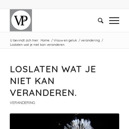
U bevindt zich hier:
Home
/
Vrouw en geluk
/
verandering
/
Loslaten wat je niet kan veranderen.
LOSLATEN WAT JE
NIET KAN
VERANDEREN.
VERANDERING