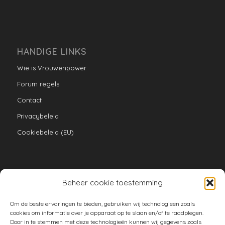
HANDIGE LINKS
Wie is Vrouwenpower
Forum regels
Contact
Privacybeleid
Cookiebeleid (EU)
Beheer cookie toestemming
VERZAMELINGEN
Om de beste ervaringen te bieden, gebruiken wij technologieën zoals
armoe keuken
cookies om informatie over je apparaat op te slaan en/of te raadplegen.
Door in te stemmen met deze technologieën kunnen wij gegevens zoals