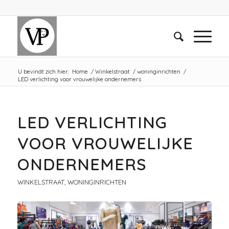
U bevindt zich hier:
Home
/
Winkelstraat
/
woninginrichten
/
LED verlichting voor vrouwelijke ondernemers
LED VERLICHTING
VOOR VROUWELIJKE
ONDERNEMERS
WINKELSTRAAT
,
WONINGINRICHTEN