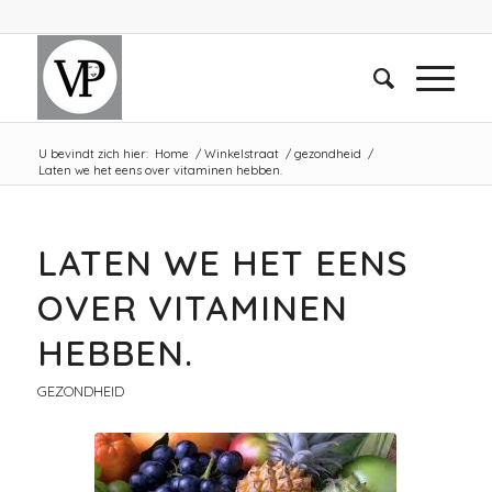
U bevindt zich hier:
Home
/
Winkelstraat
/
gezondheid
/
Laten we het eens over vitaminen hebben.
LATEN WE HET EENS
OVER VITAMINEN
HEBBEN.
GEZONDHEID