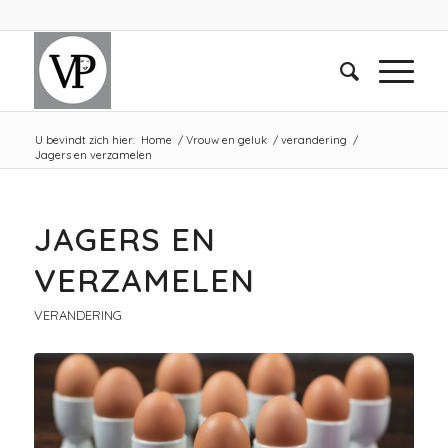
U bevindt zich hier:
Home
/
Vrouw en geluk
/
verandering
/
Jagers en verzamelen
JAGERS EN
VERZAMELEN
VERANDERING