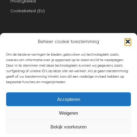
Privacybeleid
Cookiebeleid (EU)
Beheer cookie toestemming
VERZAMELINGEN
Om de beste ervaringen te bieden, gebruiken wij technologieën zoals
armoe keuken
cookies om informatie over je apparaat op te slaan en/of te raadplegen.
Door in te stemmen met deze technologieën kunnen wij gegevens zoals
duurzaam
surfgedrag of unieke ID's op deze site verwerken. Als je geen toestemming
geeft of uw toestemming intrekt, kan dit een nadelige invloed hebben op
huishouden
bepaalde functies en mogelijkheden.
spreekwoorden en gezegden
tuin
Accepteren
Weigeren
Bekijk voorkeuren
© Copyright - Vrouwenpower -
Enfold WordPress Theme by Kriesi