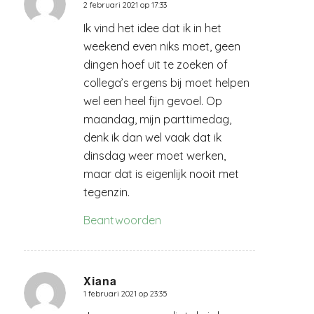
2 februari 2021 op 17:33
zegt:
Ik vind het idee dat ik in het
weekend even niks moet, geen
dingen hoef uit te zoeken of
collega’s ergens bij moet helpen
wel een heel fijn gevoel. Op
maandag, mijn parttimedag,
denk ik dan wel vaak dat ik
dinsdag weer moet werken,
maar dat is eigenlijk nooit met
tegenzin.
Beantwoorden
Xiana
1 februari 2021 op 23:35
zegt: