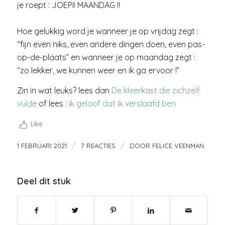
je roept : JOEPI! MAANDAG !!
Hoe gelukkig word je wanneer je op vrijdag zegt :
“fijn even niks, even andere dingen doen, even pas-
op-de-plaats” en wanneer je op maandag zegt :
“zo lekker, we kunnen weer en ik ga ervoor !”
Zin in wat leuks? lees dan
De kleerkast die zichzelf
vulde
of lees :
ik geloof dat ik verslaafd ben
Like
/
/
1 FEBRUARI 2021
7 REACTIES
DOOR
FELICE VEENMAN
Deel dit stuk