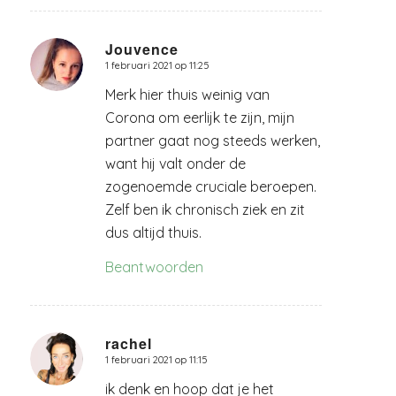
Jouvence
1 februari 2021 op 11:25
zegt:
Merk hier thuis weinig van
Corona om eerlijk te zijn, mijn
partner gaat nog steeds werken,
want hij valt onder de
zogenoemde cruciale beroepen.
Zelf ben ik chronisch ziek en zit
dus altijd thuis.
Beantwoorden
rachel
1 februari 2021 op 11:15
zegt:
ik denk en hoop dat je het