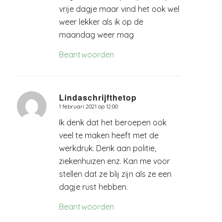
vrije dagje maar vind het ook wel
weer lekker als ik op de
maandag weer mag
Beantwoorden
Lindaschrijfthetop
1 februari 2021 op 12:00
zegt:
Ik denk dat het beroepen ook
veel te maken heeft met de
werkdruk. Denk aan politie,
ziekenhuizen enz. Kan me voor
stellen dat ze blij zijn als ze een
dagje rust hebben.
Beantwoorden