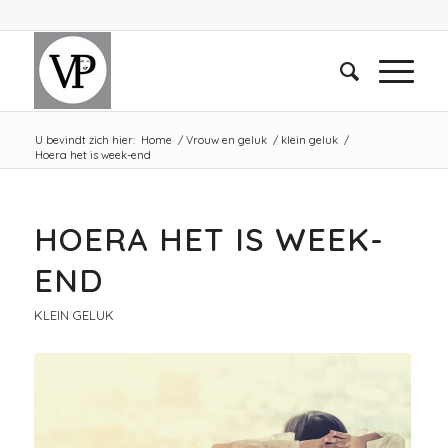
U bevindt zich hier:
Home
/
Vrouw en geluk
/
klein geluk
/
Hoera het is week-end
HOERA HET IS WEEK-
END
KLEIN GELUK