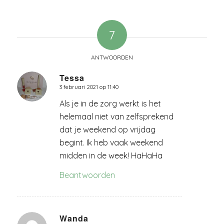
7
ANTWOORDEN
Tessa
3 februari 2021 op 11:40
zegt:
Als je in de zorg werkt is het
helemaal niet van zelfsprekend
dat je weekend op vrijdag
begint. Ik heb vaak weekend
midden in de week! HaHaHa
Beantwoorden
Wanda