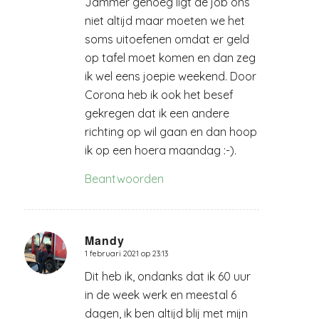
Jammer genoeg ligt de job ons
niet altijd maar moeten we het
soms uitoefenen omdat er geld
op tafel moet komen en dan zeg
ik wel eens joepie weekend. Door
Corona heb ik ook het besef
gekregen dat ik een andere
richting op wil gaan en dan hoop
ik op een hoera maandag :-).
Beantwoorden
Mandy
1 februari 2021 op 23:13
zegt:
Dit heb ik, ondanks dat ik 60 uur
in de week werk en meestal 6
dagen, ik ben altijd blij met mijn