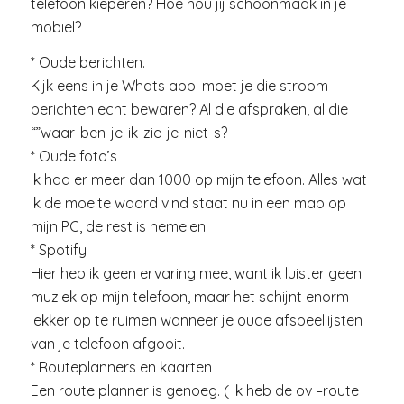
telefoon kieperen? Hoe hou jij schoonmaak in je
mobiel?
* Oude berichten.
Kijk eens in je Whats app: moet je die stroom
berichten echt bewaren? Al die afspraken, al die
“”waar-ben-je-ik-zie-je-niet-s?
* Oude foto’s
Ik had er meer dan 1000 op mijn telefoon. Alles wat
ik de moeite waard vind staat nu in een map op
mijn PC, de rest is hemelen.
* Spotify
Hier heb ik geen ervaring mee, want ik luister geen
muziek op mijn telefoon, maar het schijnt enorm
lekker op te ruimen wanneer je oude afspeellijsten
van je telefoon afgooit.
* Routeplanners en kaarten
Een route planner is genoeg. ( ik heb de ov –route