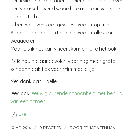
een lekkere bezem door je telefoon, dan nog even
een waarschuwend woord. Je mot-dur-wel-voor-
gaan-sittuh…
Ik ben wel even zoet geweest voor ik op mijn
Appeltje had ontdekt hoe en waar ik alles kon
weggooien..
Maar als ik het kan vinden, kunnen jullie het ook!
Ps ik hou me aanbevolen voor nog meer grote
schoonmaak tips voor mijn mobieltje.
Met dank aan Libelle
lees ook:
eeuwig durende schoonheid met behulp
van een citroen
Like
/
/
10 MEI 2016
0 REACTIES
DOOR
FELICE VEENMAN