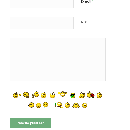
*
E-mail
Site