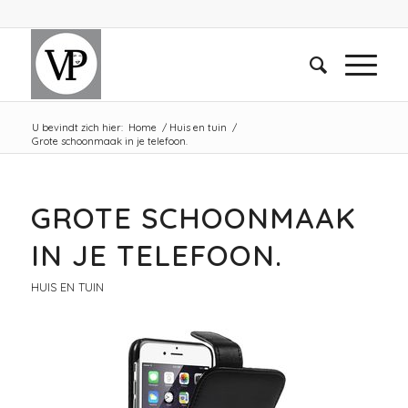
U bevindt zich hier:
Home
/
Huis en tuin
/
Grote schoonmaak in je telefoon.
GROTE SCHOONMAAK
IN JE TELEFOON.
HUIS EN TUIN