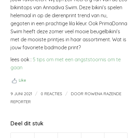
bikinitops van Annadiva Swim. Deze bikini’s spelen
helemaal in op de dierenprint trend van nu,
gegoten in een prachtige lila kleur. Ook PrimaDonna
Swim heeft deze zomer veel mooie beugelbikini’s
met de mooiste printjes in haar assortiment. Wat is
jouw favoriete badmode print?
lees ook :
5 tips om met een angststoornis om te
gaan
Like
/
/
9 JUNI 2021
0 REACTIES
DOOR
ROWENA RAZENDE
REPORTER
Deel dit stuk