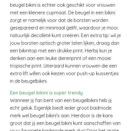
beugel bikini is echter ook geschikt voor vrouwen
met een kleinere cupmaat. De beugel in een bikini
zorgt er namelijk voor dat de borsten worden
gesepareerd en minimaal gelift, waardoor je mooi
natuurlijk decolleté kunt creëren. Een extra tip: wil je
jouw borsten optisch groter laten lijken, draag dan
een bikinitop met een drukke print. Hierbij kun je
denken aan een leuke dierenprint of een mooie
tropische print. Uiteraard kunnen vrouwen die een
extra lift willen ook kiezen voor push-up kussentjes
in de beugelbikini.
Een beugel bikini is super trendy
Wanneer jij fan bent van een beugelbikini heb jij
echt geluk. Eigenlijk biedt ieder groot badmode
merk wel beugel bikini’s aan. Hierdoor is de kans
groot dat jij een beugel bikini kunt aanschaffen van
jouw favoriete badmode merk dus! Door het grote