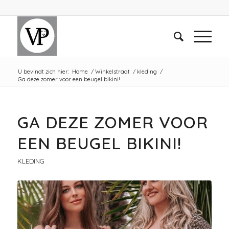
U bevindt zich hier:
Home
/
Winkelstraat
/
kleding
/
Ga deze zomer voor een beugel bikini!
GA DEZE ZOMER VOOR
EEN BEUGEL BIKINI!
KLEDING