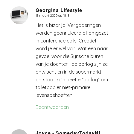
Georgina Lifestyle
18 maart 2020 op 18:18
zegt:
Het is bizar ja. Vergaderingen
worden geannuleerd of omgezet
in conference calls. Creatief
word je er wel van. Wat een naar
gevoel voor die Syrische buren
van je dochter… de oorlog zijn ze
ontvlucht en in de supermarkt
ontstaat zo’n beetje “oorlog” om
toiletpapier niet-primaire
levensbehoeften.
Beantwoorden
Joyce - SomedayTodayNL