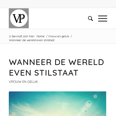
U bevindt zich hier:
Home
/
Vrouw en geluk
/
Wanneer de wereld even stilstaat
WANNEER DE WERELD
EVEN STILSTAAT
VROUW EN GELUK