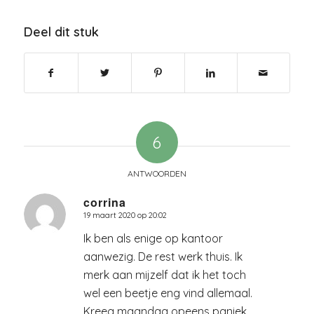
Deel dit stuk
6
ANTWOORDEN
corrina
19 maart 2020 op 20:02
zegt:
Ik ben als enige op kantoor
aanwezig. De rest werk thuis. Ik
merk aan mijzelf dat ik het toch
wel een beetje eng vind allemaal.
Kreeg maandag opeens paniek