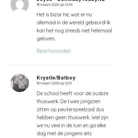
18 maart 2020 op 12:04
zegt:
Het is bizar he, wat er nu
allemaal in de wereld gebeurd! Ik
kan het nog steeds niet helemaal
geloven.
Beantwoorden
Krystle/Batboy
18 maart 2020 op 12:01
zegt:
De school heeft voor de oudste
thuiswerk. De twee jongsten
zitten op peuterspeelzaal dus
hebben geen thuiswerk. Wel zijn
we nu veel in de tuin en ga elke
dag met de jongens iets