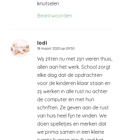
knutselen
Beantwoorden
lodi
18 maart 2020 op 09:50
zegt:
Wij zitten nu met zijn vieren thuis,
allen aan het werk. School zorgt
elke dag dat de opdrachten
voor de kinderen klaar staan en
zij werken in alle rust nu achter
de computer en met hun
schriften. Ze geven aan de rust
van huis heel fijn te vinden. We
doen spelletjes en merken dat
we prima samen in een kleine
ruimte kunnen zijn. Ik vind het