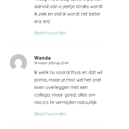
aanval van o jeetje straks wordt
ik ziek en stel ik wordt net beter
enz enz
Beantwoorden
Wanda
18 maart 2020 op 20:49
zegt:
Ik werk nu vooral thuis en dat wil
prima, maar je mist wel het snel
even overleggen met een
collega, maar goed, alles om
risico’s te vermijden natuurlijk.
Beantwoorden