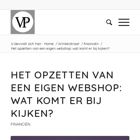
U bevindt zich hier:
Home
/
Winkelstraat
/
financiën
/
Het opzetten van een eigen webshop: wat komt er bij kijken?
HET OPZETTEN VAN
EEN EIGEN WEBSHOP:
WAT KOMT ER BIJ
KIJKEN?
FINANCIËN