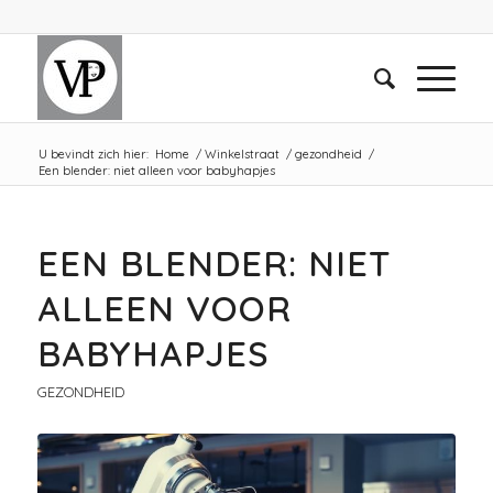
U bevindt zich hier:
Home
/
Winkelstraat
/
gezondheid
/
Een blender: niet alleen voor babyhapjes
EEN BLENDER: NIET
ALLEEN VOOR
BABYHAPJES
GEZONDHEID