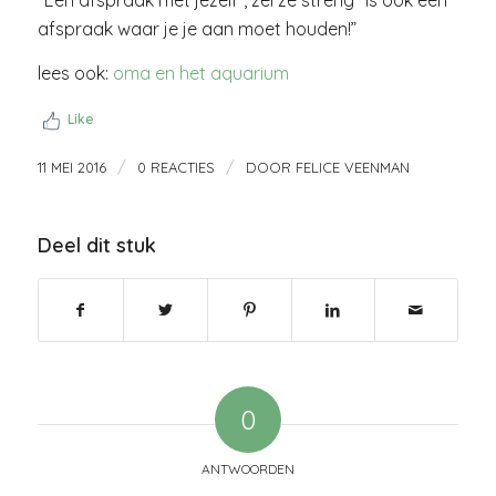
“Een afspraak met jezelf”, zei ze streng “is ook een
afspraak waar je je aan moet houden!”
lees ook:
oma en het aquarium
Like
/
/
11 MEI 2016
0 REACTIES
DOOR
FELICE VEENMAN
Deel dit stuk
0
ANTWOORDEN