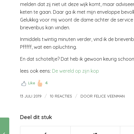
melden dat zij niet uit deze wijk komt, maar advise
keten te gaan. Daar ga ik met mijn enveloppe bevo
Gelukkig voor mij woont de dame achter de service bal
brievenbus kan vinden.
Inmiddels twintig minuten verder, vind ik de brievenb
Pfffff, wat een opluchting.
En dat schoteltje? Dat heb ik gewoon keurig scho
lees ook eens:
De wereld op zijn kop
4
Like
/
/
13 JULI 2019
10 REACTIES
DOOR
FELICE VEENMAN
Deel dit stuk
Deze damestassen
hoort iedere vrouw in