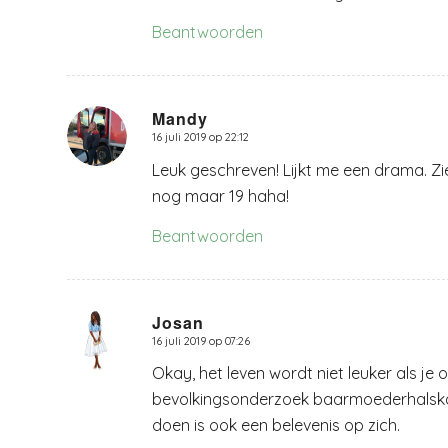
Beantwoorden
Mandy
16 juli 2019 op 22:12
zegt:
Leuk geschreven! Lijkt me een drama. Zi
nog maar 19 haha!
Beantwoorden
Josan
16 juli 2019 op 07:26
zegt:
Okay, het leven wordt niet leuker als je
bevolkingsonderzoek baarmoederhalskan
doen is ook een belevenis op zich.