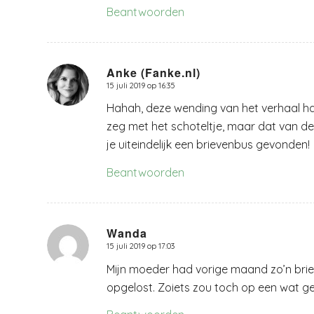
Beantwoorden
Anke (Fanke.nl)
15 juli 2019 op 16:35
zegt:
Hahah, deze wending van het verhaal had
zeg met het schoteltje, maar dat van de
je uiteindelijk een brievenbus gevonden!
Beantwoorden
Wanda
15 juli 2019 op 17:03
zegt:
Mijn moeder had vorige maand zo’n brie
opgelost. Zoiets zou toch op een wat g