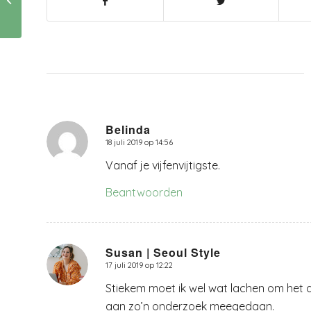
haar collectie te
hebben
Belinda
18 juli 2019 op 14:56
zegt:
Vanaf je vijfenvijtigste.
Beantwoorden
Susan | Seoul Style
17 juli 2019 op 12:22
zegt:
Stiekem moet ik wel wat lachen om het art
aan zo’n onderzoek meegedaan.