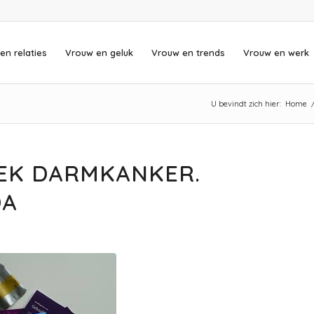
en relaties
Vrouw en geluk
Vrouw en trends
Vrouw en werk
U bevindt zich hier:
Home
EK DARMKANKER.
DA