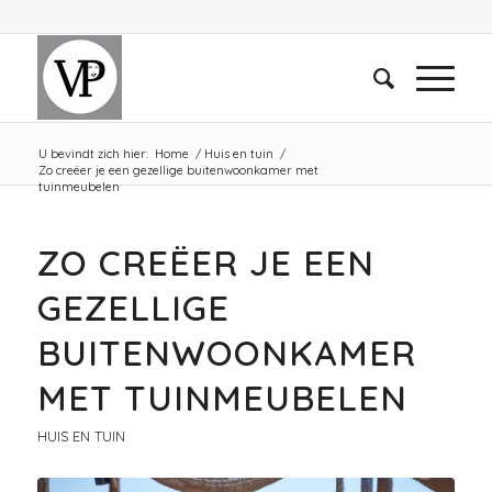
U bevindt zich hier:
Home
/
Huis en tuin
/
Zo creëer je een gezellige buitenwoonkamer met
tuinmeubelen
ZO CREËER JE EEN
GEZELLIGE
BUITENWOONKAMER
MET TUINMEUBELEN
HUIS EN TUIN