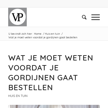
U bevindt zich hier:
Home
/
Huis en tuin
/
Wat je moet weten voordat je gordijnen gaat bestellen
WAT JE MOET WETEN
VOORDAT JE
GORDIJNEN GAAT
BESTELLEN
HUIS EN TUIN