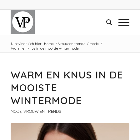
U bevindt zich hier:
Home
/
Vrouw en trends
/
mode
/
Warm en knus in de mooiste wintermode
WARM EN KNUS IN DE
MOOISTE
WINTERMODE
MODE
,
VROUW EN TRENDS