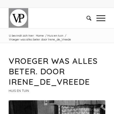
U bevindt zich hier:
Home
/
Huis en tuin
/
Vroeger was alles beter. door Irene_de_Vreede
VROEGER WAS ALLES
BETER. DOOR
IRENE_DE_VREEDE
HUIS EN TUIN