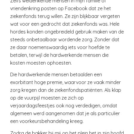
Zelfs weldenkende mensen in mijn familie of
vriendenkring posten op Facebook dat ze het
ziekenfonds terug willen. Ze zijn blijkbaar vergeten
wat voor een gedrocht dat ziekenfonds was. Hele
hordes konden ongebreideld gebruik maken van de
steeds onbetaalbaar wordende zorg. Zonder dat
ze daar noemenswaardig iets voor hoefde te
betalen, terwijl de hardwerkende mensen die
kosten moesten ophoesten.
Die hardwerkende mensen betaalden een
exorbitant hoge premie, waarvoor ze vaak minder
zorg kregen dan de ziekenfondspatiënten. Als klap
op de vuurpijl moesten ze zich op
verjaardagsfeestjes ook nog verdedigen, omdat
algemeen werd aangenomen dat je als particulier
een voorkeursbehandeling kreeg.
Zodra de bakker bij mij op het plein het in zijn hoofd