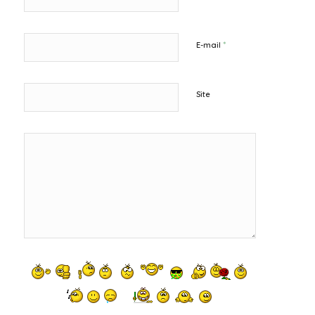
*
E-mail
Site