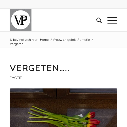
U bevindt zich hier:
Home
/
Vrouw en geluk
/
emotie
/
Vergeten…..
VERGETEN…..
EMOTIE