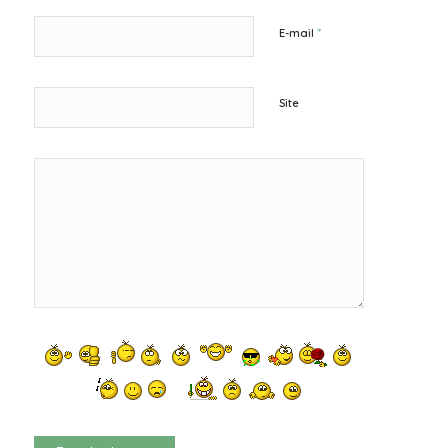
*
E-mail
Site