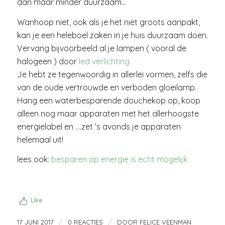
dan maar minder duurzaam…
Wanhoop niet, ook als je het niet groots aanpakt,
kan je een heleboel zaken in je huis duurzaam doen.
Vervang bijvoorbeeld al je lampen ( vooral de
halogeen ) door
led verlichting.
Je hebt ze tegenwoordig in allerlei vormen, zelfs die
van de oude vertrouwde en verboden gloeilamp.
Hang een waterbesparende douchekop op, koop
alleen nog maar apparaten met het allerhoogste
energielabel en ….zet ’s avonds je apparaten
helemaal uit!
lees ook:
besparen op energie is echt mogelijk
Like
/
/
17 JUNI 2017
0 REACTIES
DOOR
FELICE VEENMAN