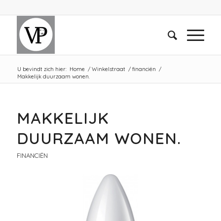
U bevindt zich hier:
Home
/
Winkelstraat
/
financiën
/
Makkelijk duurzaam wonen.
MAKKELIJK
DUURZAAM WONEN.
FINANCIËN