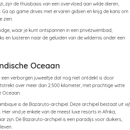
zijn de thuisbasis van een overvloed aan wilde dieren,
s. Ga op game drives met ervaren gidsen en krijg de kans om
e zien.
 lodge, waar je kunt ontspannen in een privézwembad,
ks en luisteren naar de geluiden van de wildernis onder een
Indische Oceaan
 een verborgen juweeltje dat nog niet ontdekt is door
uitstrekt over meer dan 2.500 kilometer, met prachtige witte
he Oceaan.
ique is de Bazaruto-archipel. Deze archipel bestaat uit vij
 Hier vind je enkele van de meest luxe resorts in Afrika,
r zijn. De Bazaruto-archipel is een paradijs voor duikers,
leven.