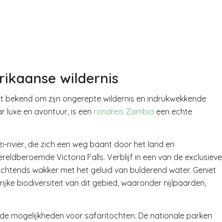
ikaanse wildernis
taat bekend om zijn ongerepte wildernis en indrukwekkende
ar luxe en avontuur, is een
rondreis Zambia
een echte
rivier, die zich een weg baant door het land en
eldberoemde Victoria Falls. Verblijf in een van de exclusieve
ochtends wakker met het geluid van bulderend water. Geniet
ke biodiversiteit van dit gebied, waaronder nijlpaarden,
nde mogelijkheden voor safaritochten. De nationale parken