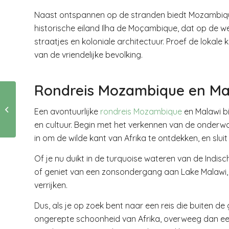
Naast ontspannen op de stranden biedt Mozambique 
historische eiland Ilha de Moçambique, dat op de w
straatjes en koloniale architectuur. Proef de lokale
van de vriendelijke bevolking.
Rondreis Mozambique en Ma
De kracht van social
media voor vrouwen
Een avontuurlijke
rondreis Mozambique
en Malawi bi
met een eigen bedrijf
en cultuur. Begin met het verkennen van de onderw
in om de wilde kant van Afrika te ontdekken, en sluit
Of je nu duikt in de turquoise wateren van de Ind
of geniet van een zonsondergang aan Lake Malawi, de
verrijken.
Dus, als je op zoek bent naar een reis die buiten 
ongerepte schoonheid van Afrika, overweeg dan ee