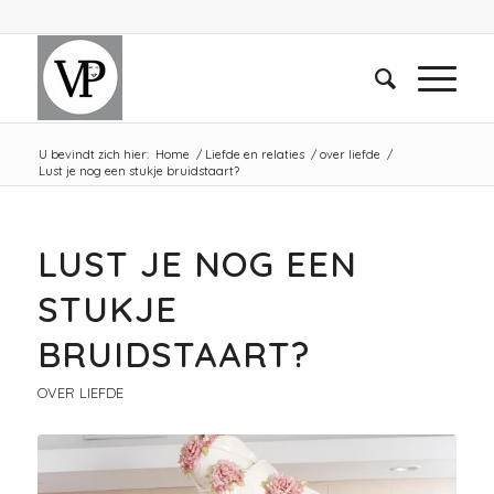
U bevindt zich hier:
Home
/
Liefde en relaties
/
over liefde
/
Lust je nog een stukje bruidstaart?
LUST JE NOG EEN
STUKJE
BRUIDSTAART?
OVER LIEFDE