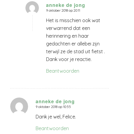
anneke de jong
9 oktober 2018 op 20:11
zegt:
Het is misschien ook wat
verwarrend dat een
herinnering en haar
gedachten er allebei zijn
terwijl ze de stad uit fietst .
Dank voor je reactie.
Beantwoorden
anneke de jong
9 oktober 2018 op 10:55
zegt:
Dank je wel, Felice.
Beantwoorden