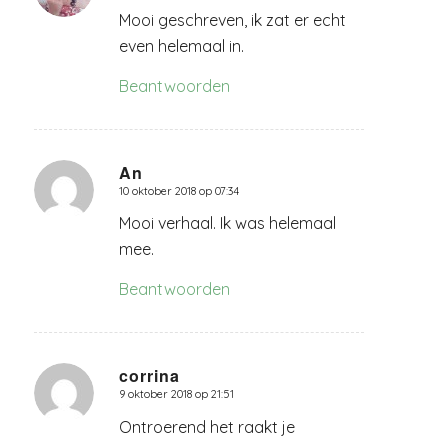
Mooi geschreven, ik zat er echt
even helemaal in.
Beantwoorden
An
10 oktober 2018 op 07:34
zegt:
Mooi verhaal. Ik was helemaal
mee.
Beantwoorden
corrina
9 oktober 2018 op 21:51
zegt:
Ontroerend het raakt je