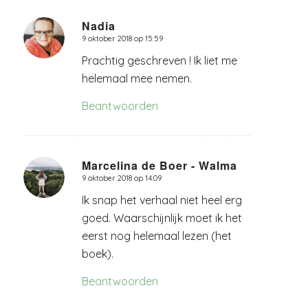
Nadia
9 oktober 2018 op 15:59
zegt:
Prachtig geschreven ! Ik liet me
helemaal mee nemen.
Beantwoorden
Marcelina de Boer - Walma
9 oktober 2018 op 14:09
zegt:
Ik snap het verhaal niet heel erg
goed. Waarschijnlijk moet ik het
eerst nog helemaal lezen (het
boek).
Beantwoorden