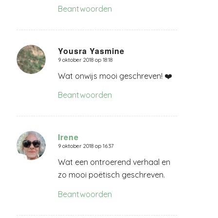
Beantwoorden
Yousra Yasmine
9 oktober 2018 op 18:18
zegt:
Wat onwijs mooi geschreven! ❤️
Beantwoorden
Irene
9 oktober 2018 op 16:37
zegt:
Wat een ontroerend verhaal en
zo mooi poëtisch geschreven.
Beantwoorden