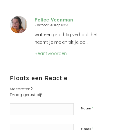
Felice Veenman
9 oktober 2018 op 08:37
zegt:
wat een prachtig verhaal…het
neemt je me en tilt je op…
Beantwoorden
Plaats een Reactie
Meepraten?
Draag gerust bij!
*
Naam
*
E-mail