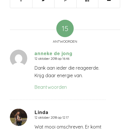
15
ANTWOORDEN
anneke de jong
12 oktober 2018 op 16:46
zegt:
Dank aan ieder die reageerde.
Krijg daar energie van.
Beantwoorden
Linda
12 oktober 2018 op 12:17
zegt:
Wat mooi omschreven. Er komt