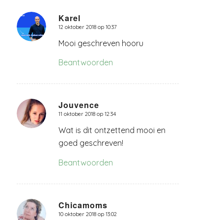
Karel
12 oktober 2018 op 10:37
zegt:
Mooi geschreven hooru
Beantwoorden
Jouvence
11 oktober 2018 op 12:34
zegt:
Wat is dit ontzettend mooi en
goed geschreven!
Beantwoorden
Chicamoms
10 oktober 2018 op 13:02
zegt: