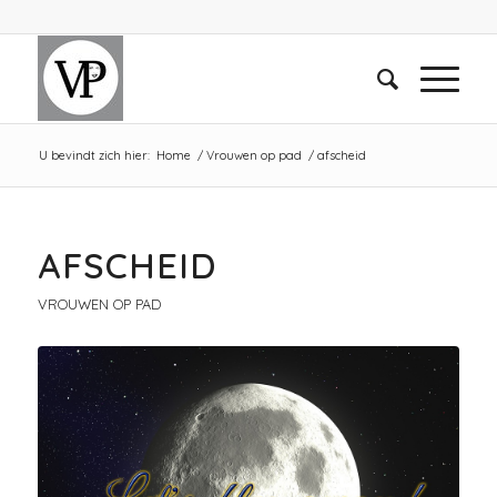
U bevindt zich hier:
Home
/
Vrouwen op pad
/
afscheid
AFSCHEID
VROUWEN OP PAD