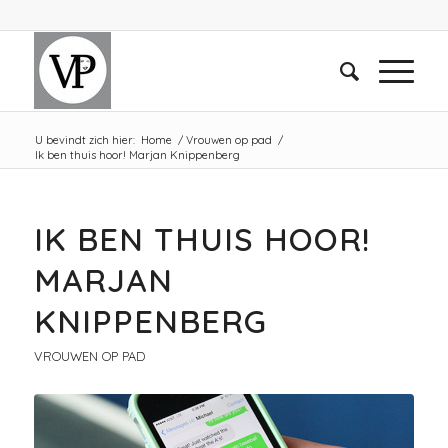
U bevindt zich hier:
Home
/
Vrouwen op pad
/
Ik ben thuis hoor! Marjan Knippenberg
IK BEN THUIS HOOR!
MARJAN
KNIPPENBERG
VROUWEN OP PAD