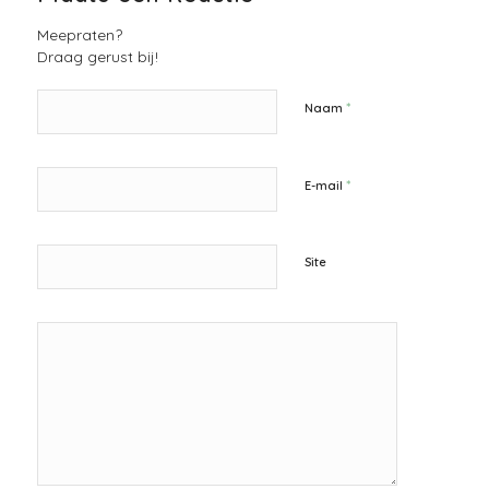
Meepraten?
Draag gerust bij!
*
Naam
*
E-mail
Site