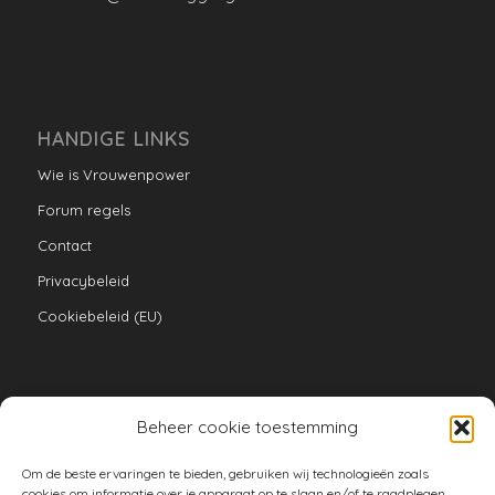
HANDIGE LINKS
Wie is Vrouwenpower
Forum regels
Contact
Privacybeleid
Cookiebeleid (EU)
Beheer cookie toestemming
VERZAMELINGEN
Om de beste ervaringen te bieden, gebruiken wij technologieën zoals
armoe keuken
cookies om informatie over je apparaat op te slaan en/of te raadplegen.