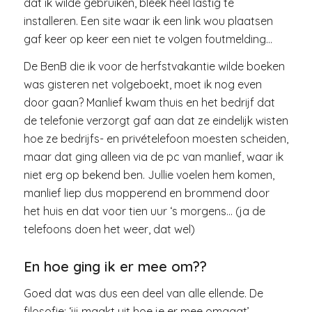
dat ik wilde gebruiken, bleek heel lastig te
installeren. Een site waar ik een link wou plaatsen
gaf keer op keer een niet te volgen foutmelding…
De BenB die ik voor de herfstvakantie wilde boeken
was gisteren net volgeboekt, moet ik nog even
door gaan? Manlief kwam thuis en het bedrijf dat
de telefonie verzorgt gaf aan dat ze eindelijk wisten
hoe ze bedrijfs- en privételefoon moesten scheiden,
maar dat ging alleen via de pc van manlief, waar ik
niet erg op bekend ben. Jullie voelen hem komen,
manlief liep dus mopperend en brommend door
het huis en dat voor tien uur ‘s morgens… (ja de
telefoons doen het weer, dat wel)
En hoe ging ik er mee om??
Goed dat was dus een deel van alle ellende. De
filosofie: ‘jij maakt uit hoe je er mee omgaat’,