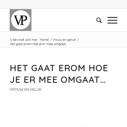
U bevindt zich hier:
Home
/
Vrouw en geluk
/
Het gaat erom Hoe je er mee omgaat…
HET GAAT EROM HOE
JE ER MEE OMGAAT…
VROUW EN GELUK