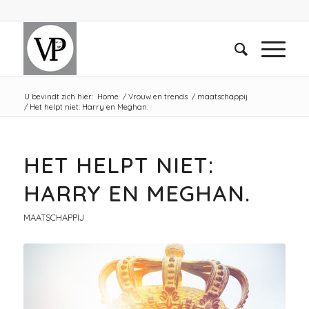
U bevindt zich hier:
Home
/
Vrouw en trends
/
maatschappij
/
Het helpt niet: Harry en Meghan.
HET HELPT NIET:
HARRY EN MEGHAN.
MAATSCHAPPIJ