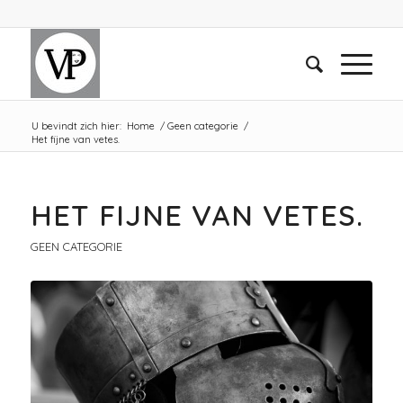
U bevindt zich hier:
Home
/
Geen categorie
/
Het fijne van vetes.
HET FIJNE VAN VETES.
GEEN CATEGORIE