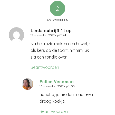
2
ANTWOORDEN
Linda schrijft ' t op
12 november 2022 op 08:24
zegt:
Na het ruzie maken een huwelijk
als kers op de taart, hmmm …ik
sla een rondje over
Beantwoorden
Felice Veenman
16 november 2022 op 11:50
zegt:
hahaha, ja he dan maar een
droog koekje
Beantwoorden