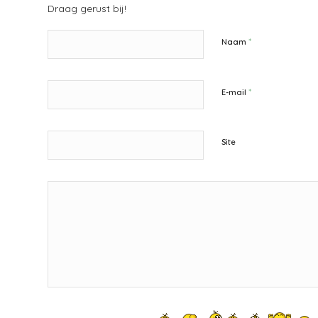
Draag gerust bij!
*
Naam
*
E-mail
Site