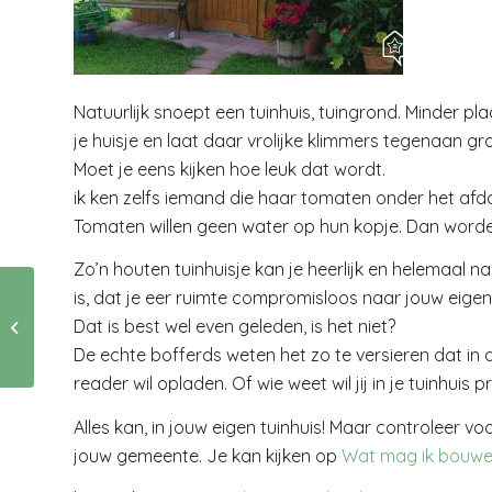
Natuurlijk snoept een tuinhuis, tuingrond. Minder pl
je huisje en laat daar vrolijke klimmers tegenaan 
Moet je eens kijken hoe leuk dat wordt.
ik ken zelfs iemand die haar tomaten onder het afda
Tomaten willen geen water op hun kopje. Dan worde
Zo’n houten tuinhuisje kan je heerlijk en helemaal n
Toenemende
is, dat je eer ruimte compromisloos naar jouw eige
interesse van
Dat is best wel even geleden, is het niet?
vrouwen in de
De echte bofferds weten het zo te versieren dat in d
iGaming branche in
reader wil opladen. Of wie weet wil jij in je tuinh
België
Alles kan, in jouw eigen tuinhuis! Maar controleer 
jouw gemeente. Je kan kijken op
Wat mag ik bouw