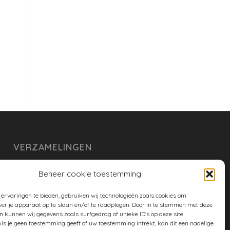
VERZAMELINGEN
armoe keuken
Beheer cookie toestemming
duurzaam
ervaringen te bieden, gebruiken wij technologieën zoals cookies om
huishouden
ver je apparaat op te slaan en/of te raadplegen. Door in te stemmen met deze
n kunnen wij gegevens zoals surfgedrag of unieke ID's op deze site
spreekwoorden en gezegden
ls je geen toestemming geeft of uw toestemming intrekt, kan dit een nadelige