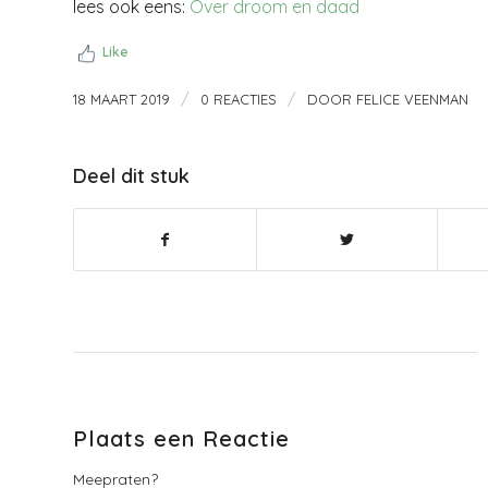
lees ook eens:
Over droom en daad
Like
/
/
18 MAART 2019
0 REACTIES
DOOR
FELICE VEENMAN
Deel dit stuk
Plaats een Reactie
Meepraten?