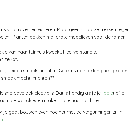
aats voor rozen en violieren. Maar geen nood: zet rekken tege
groeien. Planten bakken met grote madelieven voor de ramen.
kje van haar tuinhuis kweekt. Heel verstandig.
n ze rot.
aar je eigen smaak inrichten. Ga eens na hoe lang het geleden
n smaak mocht inrichten??
e she-cave ook electra is. Dat is handig als je je
table
t of e
uis prachtige wandkleden maken op je naaimachine…
voor je gaat bouwen even hoe het met de vergunningen zit in
en