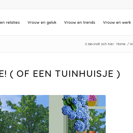
en relaties
Vrouw en geluk
Vrouw en trends
Vrouw en werk
U bevindt zich hier:
Home
/
W
! ( OF EEN TUINHUISJE )