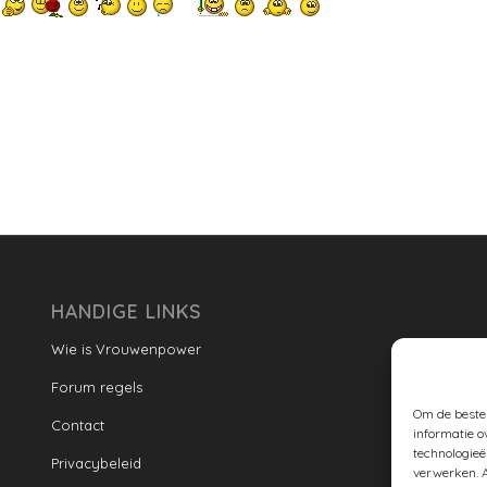
HANDIGE LINKS
Wie is Vrouwenpower
Forum regels
Om de beste 
Contact
informatie o
technologieë
Privacybeleid
verwerken. A