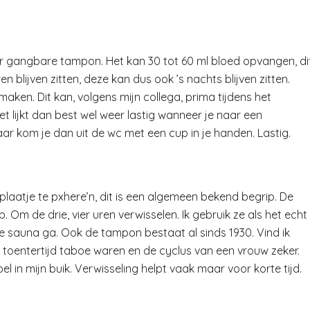
er gangbare tampon. Het kan 30 tot 60 ml bloed opvangen, di
n blijven zitten, deze kan dus ook ’s nachts blijven zitten.
aken. Dit kan, volgens mijn collega, prima tijdens het
et lijkt dan best wel weer lastig wanneer je naar een
r kom je dan uit de wc met een cup in je handen. Lastig.
laatje te pxhere’n, dit is een algemeen bekend begrip. De
. Om de drie, vier uren verwisselen. Ik gebruik ze als het echt
 sauna ga. Ook de tampon bestaat al sinds 1930. Vind ik
toentertijd taboe waren en de cyclus van een vrouw zeker.
 in mijn buik. Verwisseling helpt vaak maar voor korte tijd.