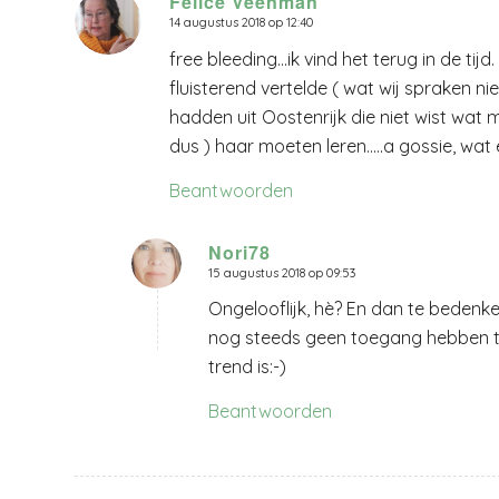
Felice Veenman
14 augustus 2018 op 12:40
zegt:
free bleeding…ik vind het terug in de tij
fluisterend vertelde ( wat wij spraken ni
hadden uit Oostenrijk die niet wist w
dus ) haar moeten leren…..a gossie, wat
Beantwoorden
Nori78
15 augustus 2018 op 09:53
zegt:
Ongelooflijk, hè? En dan te bedenk
nog steeds geen toegang hebben to
trend is:-)
Beantwoorden