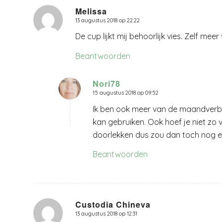
Melissa
13 augustus 2018 op 22:22
zegt:
De cup lijkt mij behoorlijk vies. Zelf m
Beantwoorden
Nori78
15 augustus 2018 op 09:52
zegt:
Ik ben ook meer van de maandverb
kan gebruiken. Ook hoef je niet zo 
doorlekken dus zou dan toch nog een
Beantwoorden
Custodia Chineva
13 augustus 2018 op 12:31
zegt: