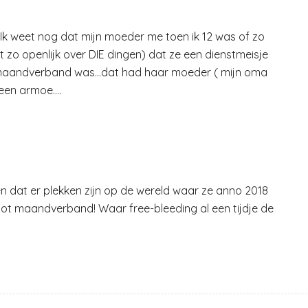
d. Ik weet nog dat mijn moeder me toen ik 12 was of zo
et zo openlijk over DIE dingen) dat ze een dienstmeisje
at maandverband was…dat had haar moeder ( mijn oma
 een armoe….
en dat er plekken zijn op de wereld waar ze anno 2018
t maandverband! Waar free-bleeding al een tijdje de