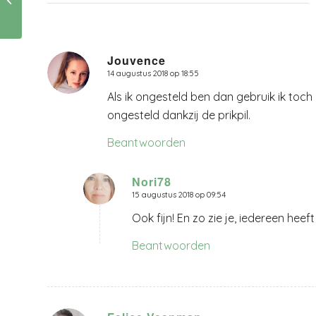
gesproken.
Jouvence
14 augustus 2018 op 18:55
zegt:
Als ik ongesteld ben dan gebruik ik toch
ongesteld dankzij de prikpil.
Beantwoorden
Nori78
15 augustus 2018 op 09:54
zegt:
Ook fijn! En zo zie je, iedereen heef
Beantwoorden