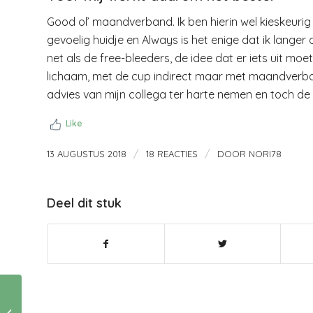
Good ol’ maandverband. Ik ben hierin wel kieskeurig
gevoelig huidje en Always is het enige dat ik lange
net als de free-bleeders, de idee dat er iets uit moe
lichaam, met de cup indirect maar met maandverband 
advies van mijn collega ter harte nemen en toch de
Like
/
/
13 AUGUSTUS 2018
18 REACTIES
DOOR
NORI78
Deel dit stuk
Over trapliften