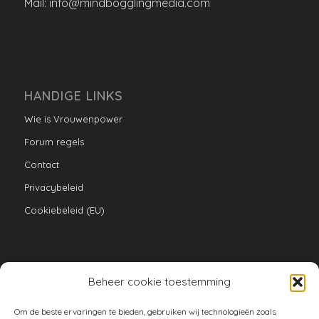
Mail: info@mindbogglingmedia.com
HANDIGE LINKS
Wie is Vrouwenpower
Forum regels
Contact
Privacybeleid
Cookiebeleid (EU)
Beheer cookie toestemming
VERZAMELINGEN
Om de beste ervaringen te bieden, gebruiken wij technologieën zoals