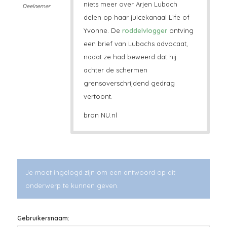
niets meer over Arjen Lubach
Deelnemer
delen op haar juicekanaal Life of
Yvonne. De
roddelvlogger
ontving
een brief van Lubachs advocaat,
nadat ze had beweerd dat hij
achter de schermen
grensoverschrijdend gedrag
vertoont.
bron NU.nl
Je moet ingelogd zijn om een antwoord op dit
onderwerp te kunnen geven.
Gebruikersnaam: