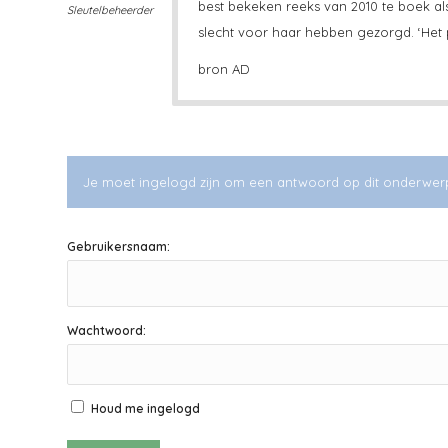
best bekeken reeks van 2010 te boek al
Sleutelbeheerder
slecht voor haar hebben gezorgd. ‘Het
bron AD
Je moet ingelogd zijn om een antwoord op dit onderwer
Gebruikersnaam:
Wachtwoord:
Houd me ingelogd