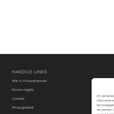
HANDIGE LINKS
Wie is Vrouwenpower
Forum regels
Om de beste 
Contact
informatie o
technologieë
Privacybeleid
verwerken. A