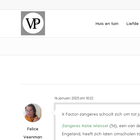
Huis en tuin
Liefde 
16 januari 2023 om 10:22
X Factor-zangeres schoolt zich om tot j
Zangeres Katie Waissel
(36), een van d
Felice
Engeland, heeft zich laten omscholen t
Veenman