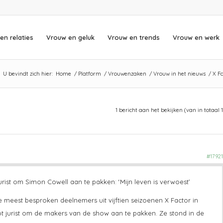
en relaties
Vrouw en geluk
Vrouw en trends
Vrouw en werk
U bevindt zich hier:
Home
/
Platform
/
Vrouwenzaken
/
Vrouw in het nieuws
/
X Fa
1 bericht aan het bekijken (van in totaal 1
#17921
urist om Simon Cowell aan te pakken: ‘Mijn leven is verwoest’
e meest besproken deelnemers uit vijftien seizoenen X Factor in
ot jurist om de makers van de show aan te pakken. Ze stond in de