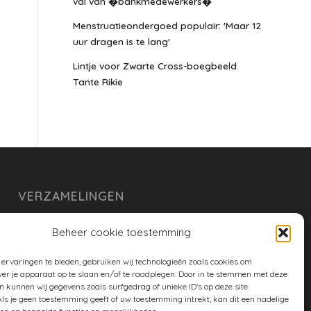
val van �bankmedewerkers�
Menstruatieondergoed populair: 'Maar 12
uur dragen is te lang'
Lintje voor Zwarte Cross-boegbeeld
Tante Rikie
VERZAMELINGEN
armoe keuken
Beheer cookie toestemming
duurzaam
ervaringen te bieden, gebruiken wij technologieën zoals cookies om
huishouden
ver je apparaat op te slaan en/of te raadplegen. Door in te stemmen met deze
n kunnen wij gegevens zoals surfgedrag of unieke ID's op deze site
spreekwoorden en gezegden
ls je geen toestemming geeft of uw toestemming intrekt, kan dit een nadelige