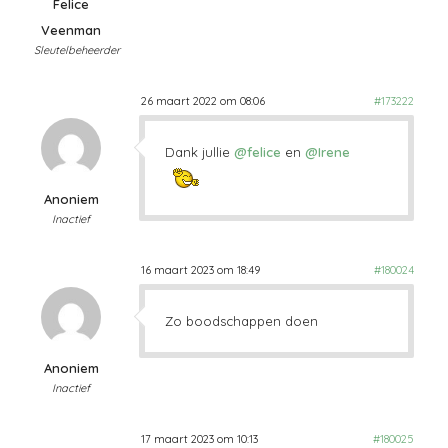
Felice
Veenman
Sleutelbeheerder
26 maart 2022 om 08:06
#173222
Dank jullie
@felice
en
@Irene
Anoniem
Inactief
16 maart 2023 om 18:49
#180024
Zo boodschappen doen
Anoniem
Inactief
17 maart 2023 om 10:13
#180025