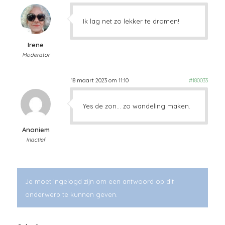
Ik lag net zo lekker te dromen!
Irene
Moderator
18 maart 2023 om 11:10
#180033
Yes de zon… zo wandeling maken.
Anoniem
Inactief
Je moet ingelogd zijn om een antwoord op dit
onderwerp te kunnen geven.