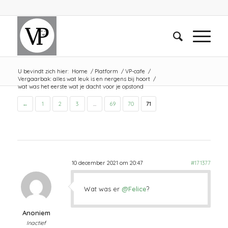
U bevindt zich hier:
Home
/
Platform
/
VP-cafe
/
Vergaarbak: alles wat leuk is en nergens bij hoort
/
wat was het eerste wat je dacht voor je opstond
←
1
2
3
…
69
70
71
10 december 2021 om 20:47
#171377
Wat was er
@Felice
?
Anoniem
Inactief