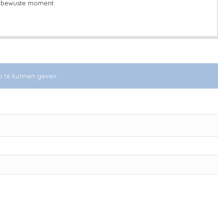
t bewuste moment.
p te kunnen geven.