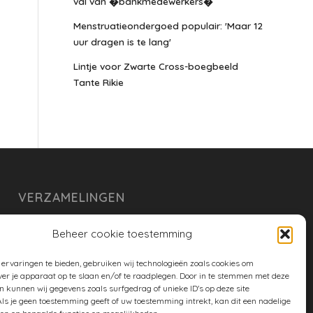
val van �bankmedewerkers�
Menstruatieondergoed populair: 'Maar 12
uur dragen is te lang'
Lintje voor Zwarte Cross-boegbeeld
Tante Rikie
VERZAMELINGEN
armoe keuken
Beheer cookie toestemming
duurzaam
ervaringen te bieden, gebruiken wij technologieën zoals cookies om
huishouden
ver je apparaat op te slaan en/of te raadplegen. Door in te stemmen met deze
n kunnen wij gegevens zoals surfgedrag of unieke ID's op deze site
spreekwoorden en gezegden
ls je geen toestemming geeft of uw toestemming intrekt, kan dit een nadelige