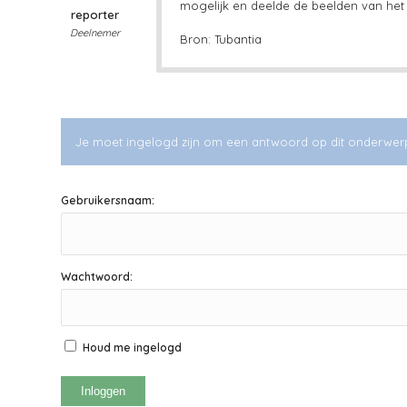
mogelijk en deelde de beelden van he
reporter
Deelnemer
Bron: Tubantia
Je moet ingelogd zijn om een antwoord op dit onderwer
Gebruikersnaam:
Wachtwoord:
Houd me ingelogd
Inloggen