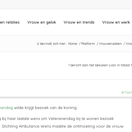
en relaties
Vrouw en geluk
Vrouw en trends
Vrouw en werk
U bevindt zich hier:
Home
/
Platform
/
Vrouwenzaken
/
Vro
1 bericht aan het bekijken (van in totaal 1
#17667
anendag
wilde krijgt bezoek van de koning
g bij haar laatste wens om Veteranendag bij te wonen bezoek
. Stichting Ambulance Wens maakte de ontmoeting voor de vrouw