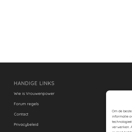
HANDIGE LINKS
Wie is Vrouwenpower
Forum regels
Om de beste 
Contact
informatie o
technologieë
Privacybeleid
verwerken. A