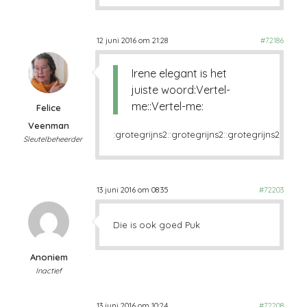
12 juni 2016 om 21:28
#72186
Irene elegant is het
juiste woord:Vertel-
me::Vertel-me:
Felice
Veenman
:grotegrijns2::grotegrijns2::grotegrijns2:
Sleutelbeheerder
13 juni 2016 om 08:35
#72203
Die is ook goed Puk
Anoniem
Inactief
13 juni 2016 om 10:24
#72208