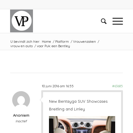
U bevindt zich hier:
Home
/
Platform
/
Vrouwenzaken
/
vrouw en auto
/
voor Puk: een Bentley
10 juni 2016 om 16:55
#63685
New Bentayga SUV Showcases
Breitling and Linley
Anoniem
Inactief