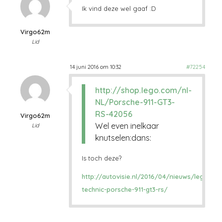
Ik vind deze wel gaaf :D
Virgo62m
Lid
14 juni 2016 om 10:32
#72254
http://shop.lego.com/nl-
NL/Porsche-911-GT3-
RS-42056
Virgo62m
Wel even inelkaar
Lid
knutselen:dans:
Is toch deze?
http://autovisie.nl/2016/04/nieuws/lego-
technic-porsche-911-gt3-rs/