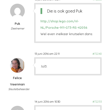
Die is ook goed Puk
http://shop.lego.com/nl-
Puk
NL/Porsche-911-GT3-RS-42056
Deelnemer
Wel even inelkaar knutselen:dans:
13 juni 2016 om 22:11
#72240
:lol3:
Felice
Veenman
Sleutelbeheerder
14 juni 2016 om 10:30
#72253