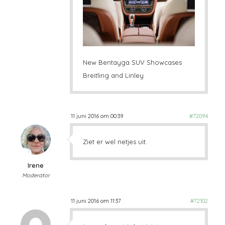
New Bentayga SUV Showcases
Breitling and Linley
11 juni 2016 om 00:39
#72094
Ziet er wel netjes uit.
Irene
Moderator
11 juni 2016 om 11:37
#72102