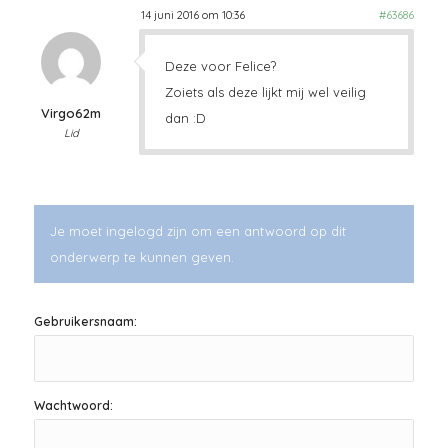
14 juni 2016 om 10:36
#63686
Deze voor Felice?
Zoiets als deze lijkt mij wel veilig
Virgo62m
dan :D
Lid
Je moet ingelogd zijn om een antwoord op dit
onderwerp te kunnen geven.
Gebruikersnaam:
Wachtwoord: