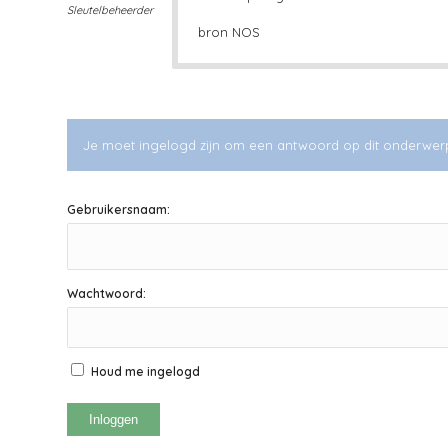
Sleutelbeheerder
bron NOS
Je moet ingelogd zijn om een antwoord op dit onderwer
Gebruikersnaam:
Wachtwoord:
Houd me ingelogd
Inloggen