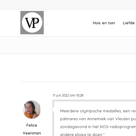
Huis en tuin
Liefde 
11 juli 2022 om 10:28
Meerdere olympische medailles, een ree
palmares van Annemiek van Vleuten puil
Felice
zondagavond in het NOS-radioprogramm
Veenman
andere ploeg te doen.”