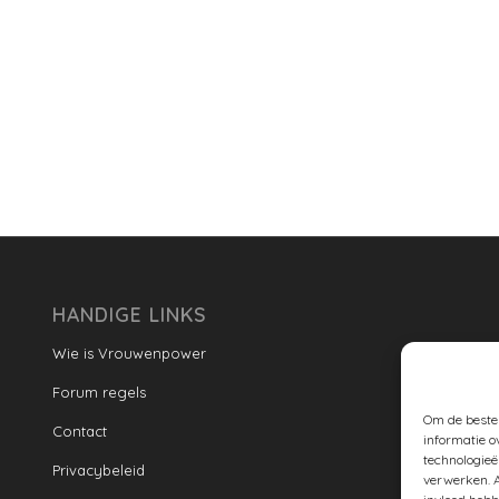
HANDIGE LINKS
Wie is Vrouwenpower
Forum regels
Om de beste 
Contact
informatie o
technologieë
Privacybeleid
verwerken. A