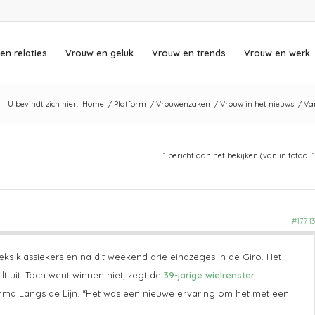
en relaties
Vrouw en geluk
Vrouw en trends
Vrouw en werk
U bevindt zich hier:
Home
/
Platform
/
Vrouwenzaken
/
Vrouw in het nieuws
/
Van
1 bericht aan het bekijken (van in totaal 1
#17713
ks klassiekers en na dit weekend drie eindzeges in de Giro. Het
t uit. Toch went winnen niet, zegt de
39-jarige wielrenster
a Langs de Lijn. “Het was een nieuwe ervaring om het met een