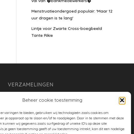
val van �bankmedewerkers�
Menstruatieondergoed populair: 'Maar 12
uur dragen is te lang'
Lintje voor Zwarte Cross-boegbeeld
Tante Rikie
VERZAMELINGEN
armoe keuken
Beheer cookie toestemming
duurzaam
ervaringen te bieden, gebruiken wij technologieën zoals cookies om
huishouden
ver je apparaat op te slaan en/of te raadplegen. Door in te stemmen met deze
n kunnen wij gegevens zoals surfgedrag of unieke ID's op deze site
spreekwoorden en gezegden
ls je geen toestemming geeft of uw toestemming intrekt, kan dit een nadelige