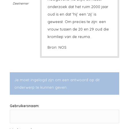
Deelnemer
onderzoek dat het ruim 2000 jaar
oud is en dat ‘hij’ een ‘zij’ is
geweest. Om precies te zijn: een
vrouw tussen de 20 en 29 oud die
kromliep van de reuma.
Bron: NOS
Je moet ingelogd zijn om een antwoord op dit
onderwerp te kunnen geven.
Gebruikersnaam: