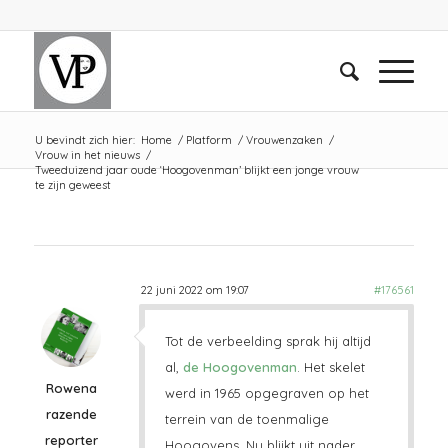
U bevindt zich hier:
Home
/
Platform
/
Vrouwenzaken
/
Vrouw in het nieuws
/
Tweeduizend jaar oude ‘Hoogovenman’ blijkt een jonge vrouw
te zijn geweest
22 juni 2022 om 19:07
#176561
Tot de verbeelding sprak hij altijd
al,
de Hoogovenman
. Het skelet
Rowena
werd in 1965 opgegraven op het
razende
terrein van de toenmalige
reporter
Hoogovens. Nu blijkt uit nader