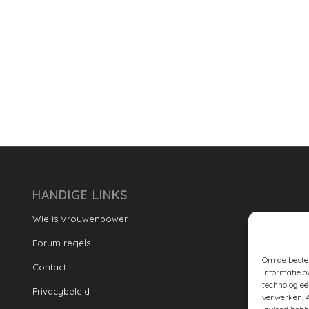
HANDIGE LINKS
Wie is Vrouwenpower
Forum regels
Om de beste 
Contact
informatie o
technologieë
Privacybeleid
verwerken. A