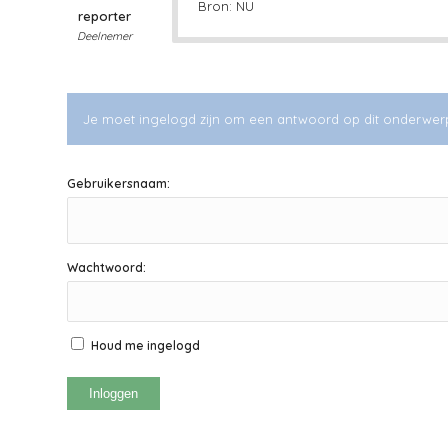
Bron: NU
reporter
Deelnemer
Je moet ingelogd zijn om een antwoord op dit onderwer
Gebruikersnaam:
Wachtwoord:
Houd me ingelogd
Inloggen