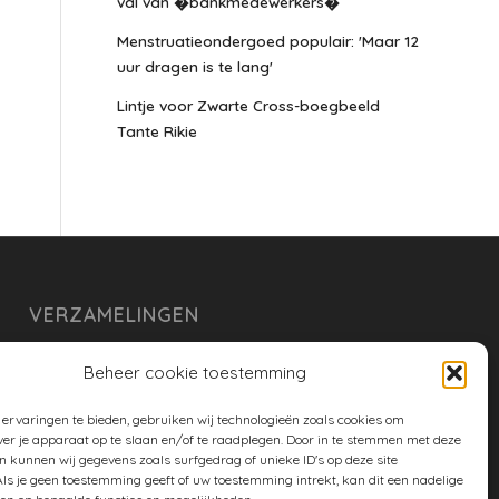
val van �bankmedewerkers�
Menstruatieondergoed populair: 'Maar 12
uur dragen is te lang'
Lintje voor Zwarte Cross-boegbeeld
Tante Rikie
VERZAMELINGEN
armoe keuken
Beheer cookie toestemming
duurzaam
ervaringen te bieden, gebruiken wij technologieën zoals cookies om
huishouden
ver je apparaat op te slaan en/of te raadplegen. Door in te stemmen met deze
n kunnen wij gegevens zoals surfgedrag of unieke ID's op deze site
spreekwoorden en gezegden
ls je geen toestemming geeft of uw toestemming intrekt, kan dit een nadelige