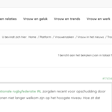
en relaties
Vrouw en geluk
Vrouw en trends
Vrouw en werk
U bevindt zich hier:
Home
/
Platform
/
Vrouwenzaken
/
Vrouw in het nieuws
/
Tra
1 bericht aan het bekijken (van in totaal 1
#17656
tionale rugbyfederatie IRL
zorgden recent voor opschudding door
en niet langer welkom zijn op het hoogste niveau. Hoe zit dat