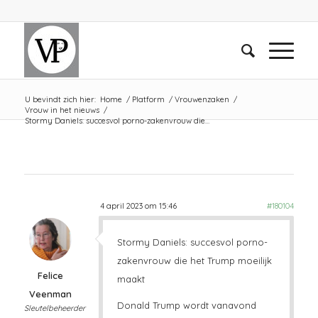
U bevindt zich hier:
Home
/
Platform
/
Vrouwenzaken
/
Vrouw in het nieuws
/
Stormy Daniels: succesvol porno-zakenvrouw die…
4 april 2023 om 15:46
#180104
Stormy Daniels: succesvol porno-
zakenvrouw die het Trump moeilijk
Felice
maakt
Veenman
Donald Trump wordt vanavond
Sleutelbeheerder