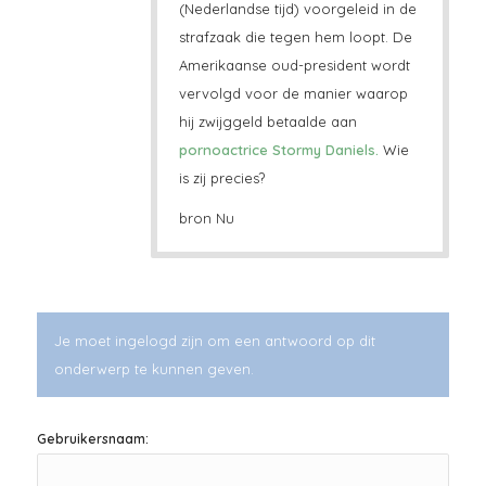
(Nederlandse tijd) voorgeleid in de
strafzaak die tegen hem loopt. De
Amerikaanse oud-president wordt
vervolgd voor de manier waarop
hij zwijggeld betaalde aan
pornoactrice Stormy Daniels.
Wie
is zij precies?
bron Nu
Je moet ingelogd zijn om een antwoord op dit
onderwerp te kunnen geven.
Gebruikersnaam: