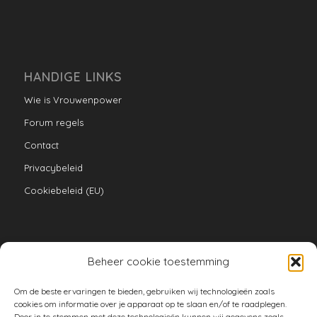
HANDIGE LINKS
Wie is Vrouwenpower
Forum regels
Contact
Privacybeleid
Cookiebeleid (EU)
Beheer cookie toestemming
VERZAMELINGEN
Om de beste ervaringen te bieden, gebruiken wij technologieën zoals
armoe keuken
cookies om informatie over je apparaat op te slaan en/of te raadplegen.
Door in te stemmen met deze technologieën kunnen wij gegevens zoals