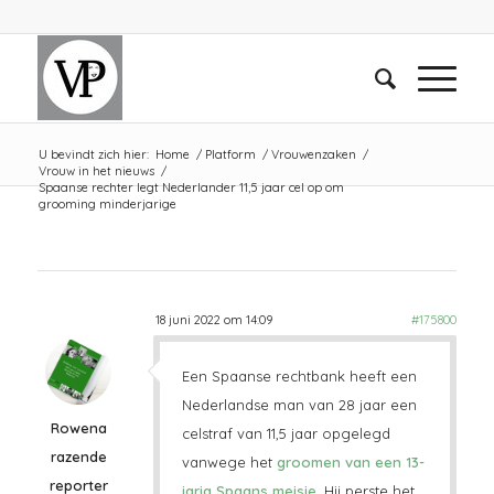
U bevindt zich hier:
Home
/
Platform
/
Vrouwenzaken
/
Vrouw in het nieuws
/
Spaanse rechter legt Nederlander 11,5 jaar cel op om
grooming minderjarige
18 juni 2022 om 14:09
#175800
Een Spaanse rechtbank heeft een
Nederlandse man van 28 jaar een
Rowena
celstraf van 11,5 jaar opgelegd
razende
vanwege het
groomen van een 13-
reporter
jarig Spaans meisje
. Hij perste het