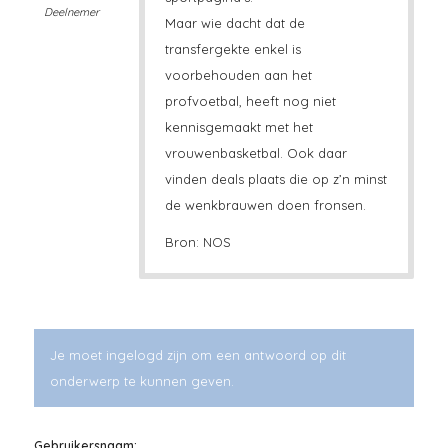
Deelnemer
Maar wie dacht dat de
transfergekte enkel is
voorbehouden aan het
profvoetbal, heeft nog niet
kennisgemaakt met het
vrouwenbasketbal. Ook daar
vinden deals plaats die op z’n minst
de wenkbrauwen doen fronsen.
Bron: NOS
Je moet ingelogd zijn om een antwoord op dit
onderwerp te kunnen geven.
Gebruikersnaam: