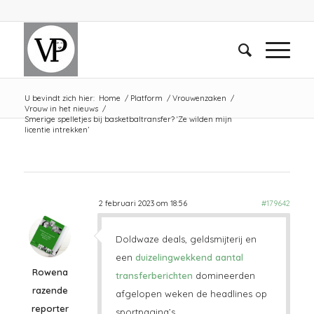
U bevindt zich hier:
Home
/
Platform
/
Vrouwenzaken
/
Vrouw in het nieuws
/
Smerige spelletjes bij basketbaltransfer? ‘Ze wilden mijn
licentie intrekken’
2 februari 2023 om 18:56
#179642
Doldwaze deals, geldsmijterij en
een
duizelingwekkend aantal
Rowena
transferberichten
domineerden
razende
afgelopen weken de headlines op
reporter
sportpagina’s.