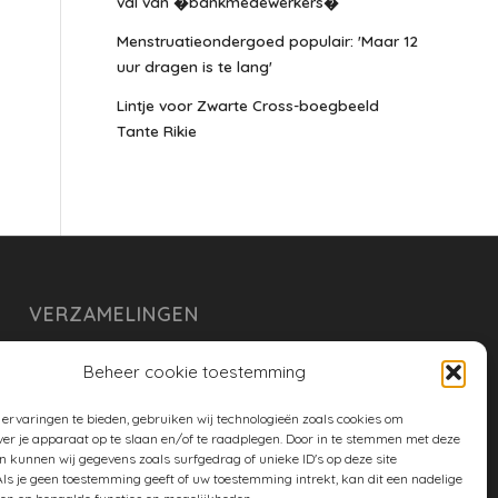
val van �bankmedewerkers�
Menstruatieondergoed populair: 'Maar 12
uur dragen is te lang'
Lintje voor Zwarte Cross-boegbeeld
Tante Rikie
VERZAMELINGEN
armoe keuken
Beheer cookie toestemming
duurzaam
ervaringen te bieden, gebruiken wij technologieën zoals cookies om
huishouden
ver je apparaat op te slaan en/of te raadplegen. Door in te stemmen met deze
n kunnen wij gegevens zoals surfgedrag of unieke ID's op deze site
spreekwoorden en gezegden
ls je geen toestemming geeft of uw toestemming intrekt, kan dit een nadelige