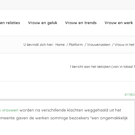
en relaties
Vrouw en geluk
Vrouw en trends
Vrouw en werk
U bevindt zich hier:
Home
/
Platform
/
Vrouwenzaken
/
Vrouw in het
1 bericht aan het bekijken (van in totaal 1
#17882
e vrouwen
worden na verschillende klachten weggehaald uit het
gemeente gaven de werken sommige bezoekers “een ongemakkelijk