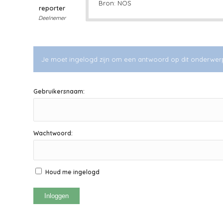
Bron: NOS
reporter
Deelnemer
Je moet ingelogd zijn om een antwoord op dit onderwer
Gebruikersnaam:
Wachtwoord:
Houd me ingelogd
Inloggen