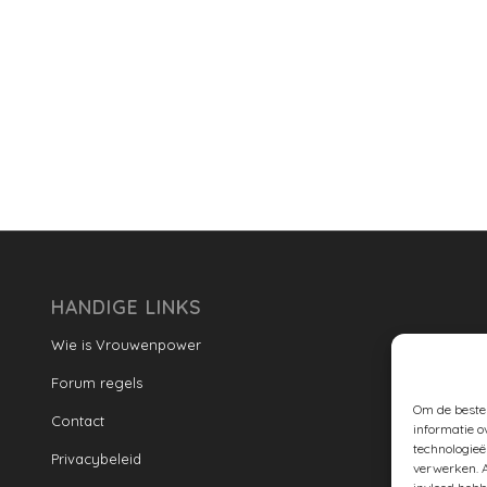
HANDIGE LINKS
Wie is Vrouwenpower
Forum regels
Om de beste 
Contact
informatie o
technologieë
Privacybeleid
verwerken. A