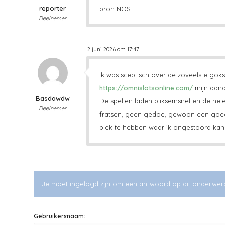
reporter
bron NOS
Deelnemer
2 juni 2026 om 17:47
Ik was sceptisch over de zoveelste goks
https://omnislotsonline.com/
mijn aand
Basdawdw
De spellen laden bliksemsnel en de hele
Deelnemer
fratsen, geen gedoe, gewoon een goed p
plek te hebben waar ik ongestoord ka
Je moet ingelogd zijn om een antwoord op dit onderwer
Gebruikersnaam: