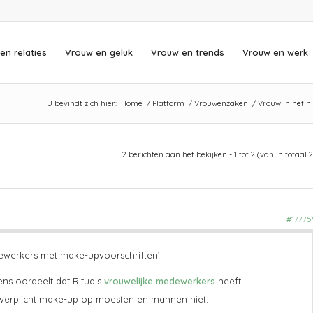
en relaties
Vrouw en geluk
Vrouw en trends
Vrouw en werk
U bevindt zich hier:
Home
/
Platform
/
Vrouwenzaken
/
Vrouw in het n
2 berichten aan het bekijken - 1 tot 2 (van in totaal 2
#17775
dewerkers met make-upvoorschriften’
ns oordeelt dat Rituals
vrouwelijke medewerkers
heeft
 verplicht make-up op moesten en mannen niet.