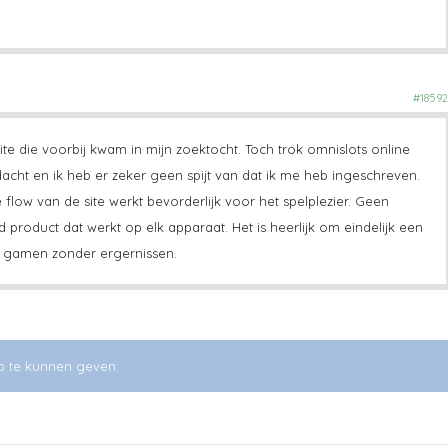
#18592
ite die voorbij kwam in mijn zoektocht. Toch trok omnislots online
acht en ik heb er zeker geen spijt van dat ik me heb ingeschreven.
 flow van de site werkt bevorderlijk voor het spelplezier. Geen
roduct dat werkt op elk apparaat. Het is heerlijk om eindelijk een
n gamen zonder ergernissen.
p te kunnen geven.