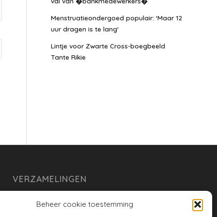
val van �bankmedewerkers�
Menstruatieondergoed populair: 'Maar 12
uur dragen is te lang'
Lintje voor Zwarte Cross-boegbeeld
Tante Rikie
VERZAMELINGEN
armoe keuken
Beheer cookie toestemming
duurzaam