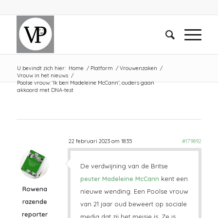
U bevindt zich hier:
Home
/
Platform
/
Vrouwenzaken
/
Vrouw in het nieuws
/
Poolse vrouw: ‘Ik ben Madeleine McCann’, ouders gaan
akkoord met DNA-test
22 februari 2023 om 18:35
#179892
De verdwijning van de Britse
peuter Madeleine McCann
kent een
Rowena
nieuwe wending. Een Poolse vrouw
razende
van 21 jaar oud beweert op sociale
reporter
media dat zij het meisje is. Ze is