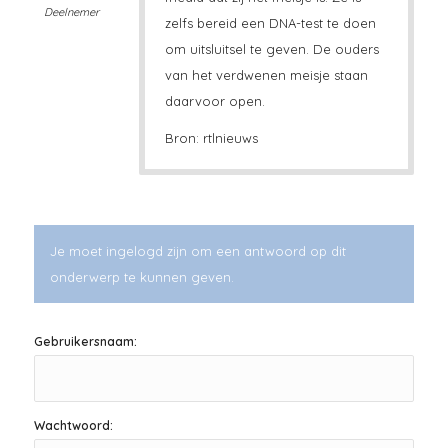
Deelnemer
zelfs bereid een DNA-test te doen
om uitsluitsel te geven. De ouders
van het verdwenen meisje staan
daarvoor open.
Bron: rtlnieuws
Je moet ingelogd zijn om een antwoord op dit
onderwerp te kunnen geven.
Gebruikersnaam:
Wachtwoord: