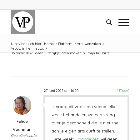
U bevindt zich hier:
Home
/
Platform
/
Vrouwenzaken
/
Vrouw in het nieuws
/
Jolande: ‘Ik wil geen uitstrijkje laten maken bij mijn huisarts’
27 juni 2022 om 16:50
#176660
Ik vraag dit voor een vriend: elke
week behandelen we een vraag
Felice
over je gezondheid die je niet snel
Veenman
aan je eigen arts durft te stellen.
Sleutelbeheerder
Deze week:
Jolande (41)
wil geen