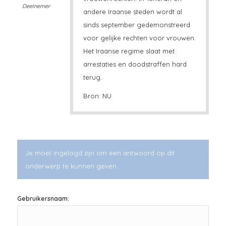
Deelnemer
andere Iraanse steden wordt al
sinds september gedemonstreerd
voor gelijke rechten voor vrouwen.
Het Iraanse regime slaat met
arrestaties en doodstraffen hard
terug.
Bron: NU
Je moet ingelogd zijn om een antwoord op dit
onderwerp te kunnen geven.
Gebruikersnaam: