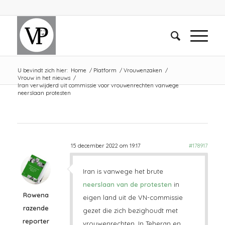
U bevindt zich hier:
Home
/
Platform
/
Vrouwenzaken
/
Vrouw in het nieuws
/
Iran verwijderd uit commissie voor vrouwenrechten vanwege
neerslaan protesten
15 december 2022 om 19:17
#178917
Iran is vanwege het brute
neerslaan van de protesten
in
Rowena
eigen land uit de VN-commissie
razende
gezet die zich bezighoudt met
reporter
vrouwenrechten. In Teheran en