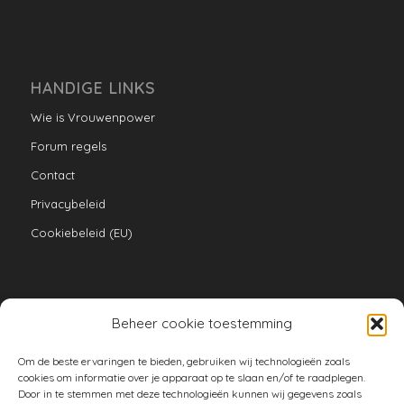
HANDIGE LINKS
Wie is Vrouwenpower
Forum regels
Contact
Privacybeleid
Cookiebeleid (EU)
Beheer cookie toestemming
VERZAMELINGEN
Om de beste ervaringen te bieden, gebruiken wij technologieën zoals
armoe keuken
cookies om informatie over je apparaat op te slaan en/of te raadplegen.
Door in te stemmen met deze technologieën kunnen wij gegevens zoals
duurzaam