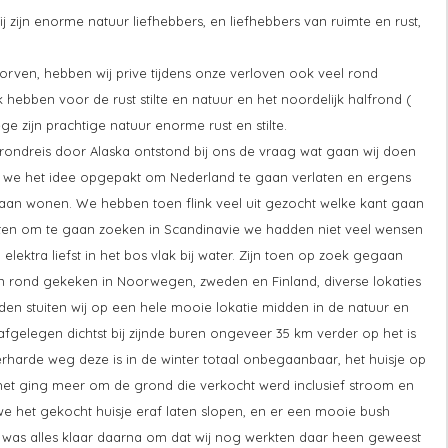
zijn enorme natuur liefhebbers, en liefhebbers van ruimte en rust,
rven, hebben wij prive tijdens onze verloven ook veel rond
hebben voor de rust stilte en natuur en het noordelijk halfrond (
e zijn prachtige natuur enorme rust en stilte.
rondreis door Alaska ontstond bij ons de vraag wat gaan wij doen
en we het idee opgepakt om Nederland te gaan verlaten en ergens
 gaan wonen. We hebben toen flink veel uit gezocht welke kant gaan
ten om te gaan zoeken in Scandinavie we hadden niet veel wensen
lektra liefst in het bos vlak bij water. Zijn toen op zoek gegaan
 rond gekeken in Noorwegen, zweden en Finland, diverse lokaties
den stuiten wij op een hele mooie lokatie midden in de natuur en
gelegen dichtst bij zijnde buren ongeveer 35 km verder op het is
rharde weg deze is in de winter totaal onbegaanbaar, het huisje op
, het ging meer om de grond die verkocht werd inclusief stroom en
we het gekocht huisje eraf laten slopen, en er een mooie bush
ar was alles klaar daarna om dat wij nog werkten daar heen geweest