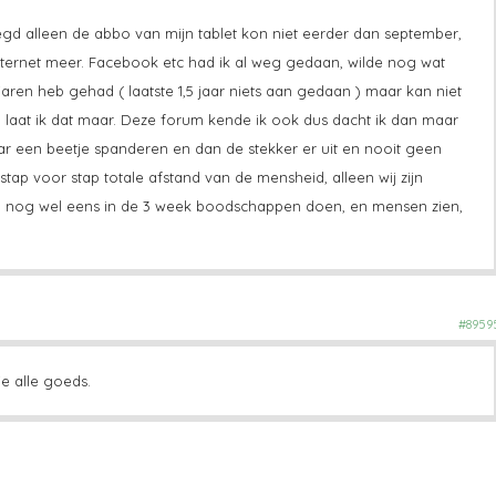
 alleen de abbo van mijn tablet kon niet eerder dan september,
ternet meer. Facebook etc had ik al weg gedaan, wilde nog wat
jaren heb gehad ( laatste 1,5 jaar niets aan gedaan ) maar kan niet
n laat ik dat maar. Deze forum kende ik ook dus dacht ik dan maar
maar een beetje spanderen en dan de stekker er uit en nooit geen
tap voor stap totale afstand van de mensheid, alleen wij zijn
en nog wel eens in de 3 week boodschappen doen, en mensen zien,
#8959
je alle goeds.