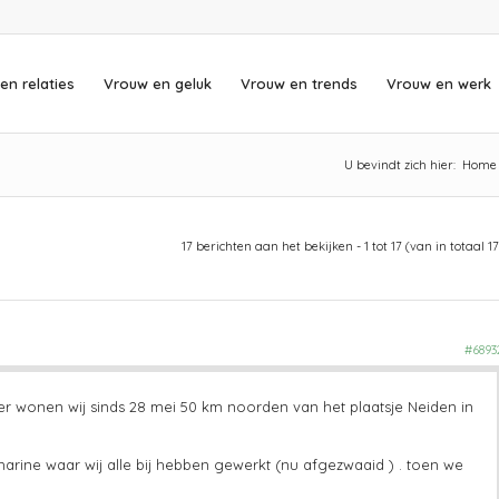
en relaties
Vrouw en geluk
Vrouw en trends
Vrouw en werk
U bevindt zich hier:
Home
17 berichten aan het bekijken - 1 tot 17 (van in totaal 17
#6893
r wonen wij sinds 28 mei 50 km noorden van het plaatsje Neiden in
arine waar wij alle bij hebben gewerkt (nu afgezwaaid ) . toen we