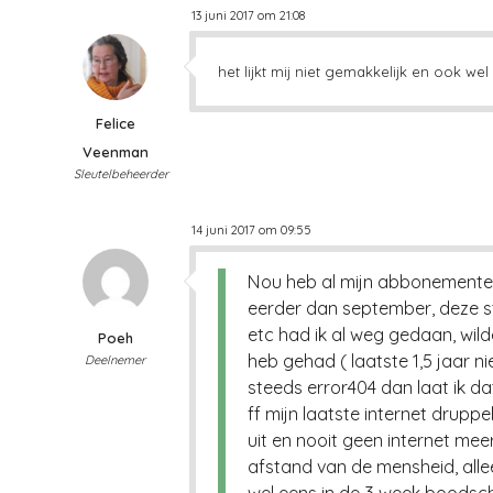
13 juni 2017 om 21:08
het lijkt mij niet gemakkelijk en ook w
Felice
Veenman
Sleutelbeheerder
14 juni 2017 om 09:55
Nou heb al mijn abbonementen
eerder dan september, deze s
etc had ik al weg gedaan, wild
Poeh
heb gehad ( laatste 1,5 jaar n
Deelnemer
steeds error404 dan laat ik d
ff mijn laatste internet drupp
uit en nooit geen internet mee
afstand van de mensheid, allee
wel eens in de 3 week boodsc