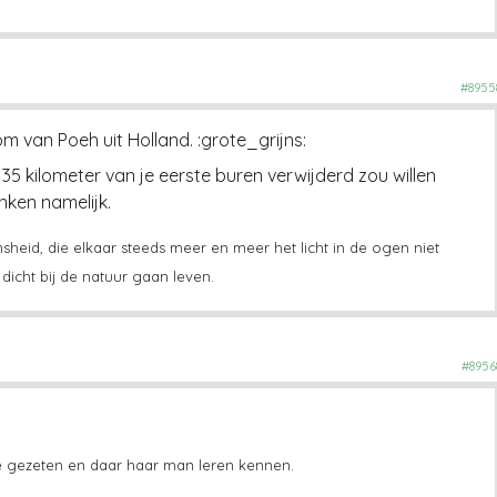
#8955
om van Poeh uit Holland. :grote_grijns:
 35 kilometer van je eerste buren verwijderd zou willen
nken namelijk.
eid, die elkaar steeds meer en meer het licht in de ogen niet
icht bij de natuur gaan leven.
#8956
ne gezeten en daar haar man leren kennen.