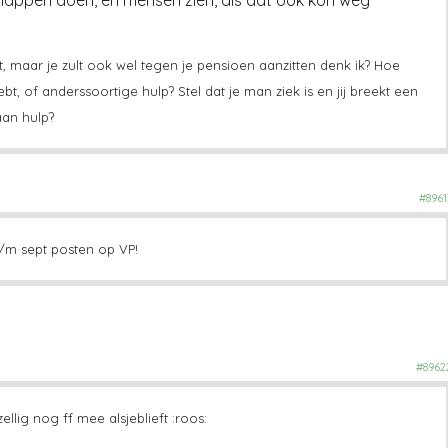
t, maar je zult ook wel tegen je pensioen aanzitten denk ik? Hoe
t, of anderssoortige hulp? Stel dat je man ziek is en jij breekt een
an hulp?
#8961
/m sept posten op VP!
#8962
llig nog ff mee alsjeblieft :roos: