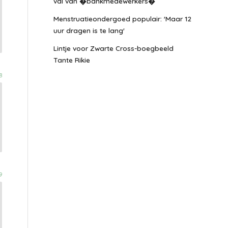
val van �bankmedewerkers�
Menstruatieondergoed populair: 'Maar 12
uur dragen is te lang'
Lintje voor Zwarte Cross-boegbeeld
Tante Rikie
8
9