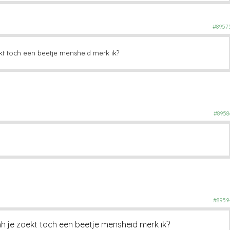
#8957
kt toch een beetje mensheid merk ik?
#8958
#8959
hh je zoekt toch een beetje mensheid merk ik?