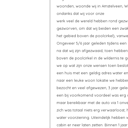
woonden, woonde wij in Amstelveen, Wij 
ondanks dat wij voor onze
werk veel de wereld hebben rond gezwo
gezworven, om dat wij beiden een zwak 
het gebied boven de poolcirkel), vanweg
Ongeveer 5/6 jaar geleden tijdens een 
na dat wij zijn afgezwaaid, toen hebb
boven de poolcirkel in de wildernis te
we op wat zijn onze wensen toen beslo
een huis met een geldig adres water en e
naar een leuke woon lokatie we hebben
bezocht en veel afgewezen, 3 jaar gele
een bij voorkomend voordeel was erg af
maar bereikbaar met de auto via 1 onve
zich was totaal niets erg verwaarloost
water voorziening. Uiteindelijk hebben 
cabin er neer laten zetten. Binnen 1 ja