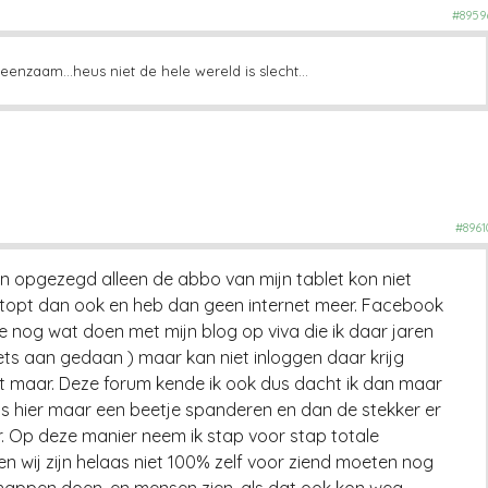
#8959
el eenzaam…heus niet de hele wereld is slecht…
#8961
 opgezegd alleen de abbo van mijn tablet kon niet
topt dan ook en heb dan geen internet meer. Facebook
e nog wat doen met mijn blog op viva die ik daar jaren
iets aan gedaan ) maar kan niet inloggen daar krijg
at maar. Deze forum kende ik ook dus dacht ik dan maar
els hier maar een beetje spanderen en dan de stekker er
r. Op deze manier neem ik stap voor stap totale
n wij zijn helaas niet 100% zelf voor ziend moeten nog
happen doen, en mensen zien, als dat ook kon weg