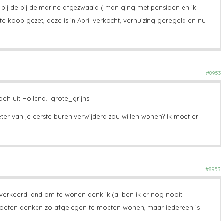
ij bij de bij de marine afgezwaaid ( man ging met pensioen en ik
te koop gezet, deze is in April verkocht, verhuizing geregeld en nu
#8953
eh uit Holland. :grote_grijns:
meter van je eerste buren verwijderd zou willen wonen? Ik moet er
#8953
verkeerd land om te wonen denk ik (al ben ik er nog nooit
moeten denken zo afgelegen te moeten wonen, maar iedereen is