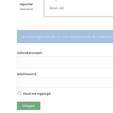
reporter
Bron: AD
Deelnemer
Je moet ingelogd zijn om een antwoord op dit onderwer
Gebruikersnaam:
Wachtwoord:
Houd me ingelogd
Inloggen