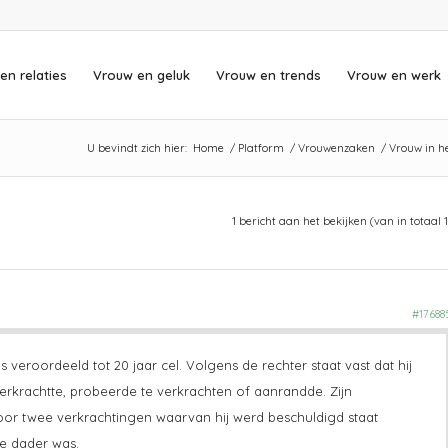
en relaties
Vrouw en geluk
Vrouw en trends
Vrouw en werk
U bevindt zich hier:
Home
/
Platform
/
Vrouwenzaken
/
Vrouw in h
1 bericht aan het bekijken (van in totaal 1
#17688
s veroordeeld tot 20 jaar cel. Volgens de rechter staat vast dat hij
erkrachtte, probeerde te verkrachten of aanrandde. Zijn
Voor twee verkrachtingen waarvan hij werd beschuldigd staat
de dader was.