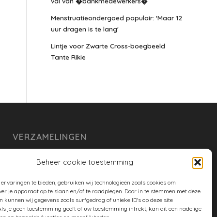
val van �bankmedewerkers�
Menstruatieondergoed populair: 'Maar 12
uur dragen is te lang'
Lintje voor Zwarte Cross-boegbeeld
Tante Rikie
VERZAMELINGEN
armoe keuken
Beheer cookie toestemming
duurzaam
ervaringen te bieden, gebruiken wij technologieën zoals cookies om
huishouden
ver je apparaat op te slaan en/of te raadplegen. Door in te stemmen met deze
n kunnen wij gegevens zoals surfgedrag of unieke ID's op deze site
spreekwoorden en gezegden
ls je geen toestemming geeft of uw toestemming intrekt, kan dit een nadelige