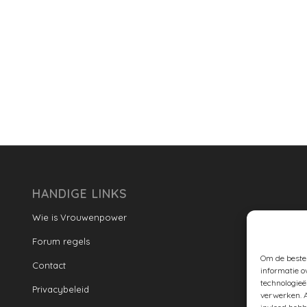
HANDIGE LINKS
Wie is Vrouwenpower
Forum regels
Om de beste 
Contact
informatie o
technologieë
Privacybeleid
verwerken. A