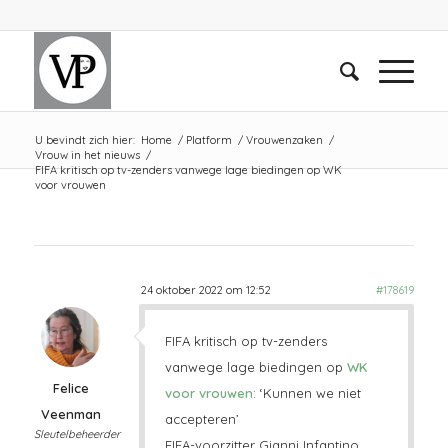
U bevindt zich hier:
Home
/
Platform
/
Vrouwenzaken
/
Vrouw in het nieuws
/
FIFA kritisch op tv-zenders vanwege lage biedingen op WK
voor vrouwen
24 oktober 2022 om 12:52
#178619
FIFA kritisch op tv-zenders
vanwege lage biedingen op
WK
Felice
voor vrouwen:
‘Kunnen we niet
Veenman
accepteren’
Sleutelbeheerder
FIFA-voorzitter Gianni Infantino