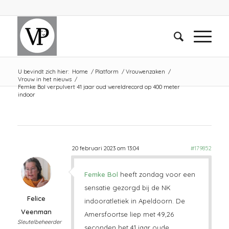
U bevindt zich hier:
Home
/
Platform
/
Vrouwenzaken
/
Vrouw in het nieuws
/
Femke Bol verpulvert 41 jaar oud wereldrecord op 400 meter
indoor
20 februari 2023 om 13:04
#179852
Femke Bol
heeft zondag voor een
sensatie gezorgd bij de NK
Felice
indooratletiek in Apeldoorn. De
Veenman
Amersfoortse liep met 49,26
Sleutelbeheerder
seconden het 41 jaar oude