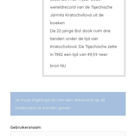
wereldrecord van de Tsjechische
Jarmila Kratochvílová uit de
boeken.
De 22-jarige Bol dook ruim drie
tienden onder de tijd van
Kratochvílová. De Tsjechische zette
in 1982 een tijd van 49,59 neer.
bron NU
Je moet ingelogd zijn om een antwoord op dit
onderwerp te kunnen geven.
Gebruikersnaam: