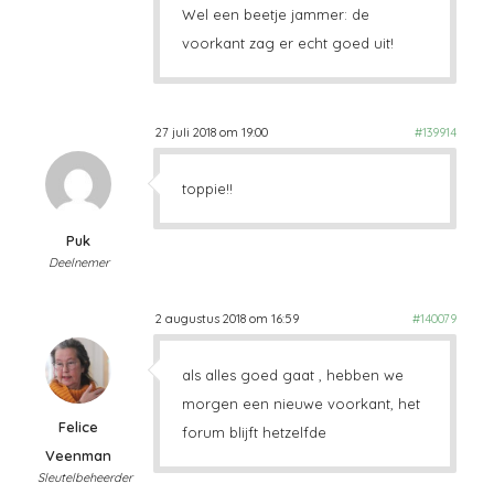
Wel een beetje jammer: de
voorkant zag er echt goed uit!
27 juli 2018 om 19:00
#139914
toppie!!
Puk
Deelnemer
2 augustus 2018 om 16:59
#140079
als alles goed gaat , hebben we
morgen een nieuwe voorkant, het
Felice
forum blijft hetzelfde
Veenman
Sleutelbeheerder