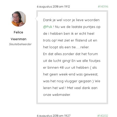
6 augustus 2018 om 19:12
#140196
Dank je wel voor je lieve woorden
@Puk
! Nu we de laatste puntjes op
Felice
de i hebben ben ik er echt heel
Veenman
trots op! Het ziet er flistend uit en
Sleutelbeheerder
het loopt als een tie……relier.
En dat alles zonder dat het forum
uit de lucht ging! En we alle foutjes
er binnen 48 uur uit hebben ( als
het geen week-end was geweest,
was het nog vlugger gegaan ) We
leren het wel ! Met veel dank aan
onze webmaster.
6 augustus 2018 om 19:27
#140202