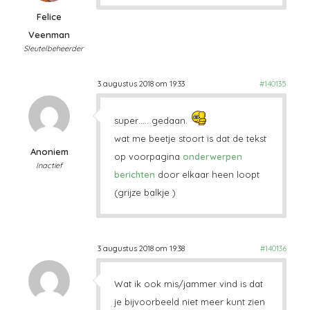
Felice
Veenman
Sleutelbeheerder
3 augustus 2018 om 19:33
#140135
super….. gedaan.
wat me beetje stoort is dat de tekst
Anoniem
op voorpagina
onderwerpen
Inactief
berichten
door elkaar heen loopt
(grijze balkje )
3 augustus 2018 om 19:38
#140136
Wat ik ook mis/jammer vind is dat
je bijvoorbeeld niet meer kunt zien