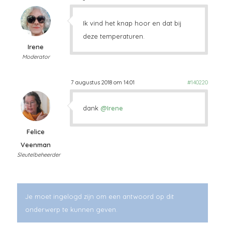
Ik vind het knap hoor en dat bij
deze temperaturen.
Irene
Moderator
7 augustus 2018 om 14:01
#140220
dank
@Irene
Felice
Veenman
Sleutelbeheerder
Je moet ingelogd zijn om een antwoord op dit
onderwerp te kunnen geven.