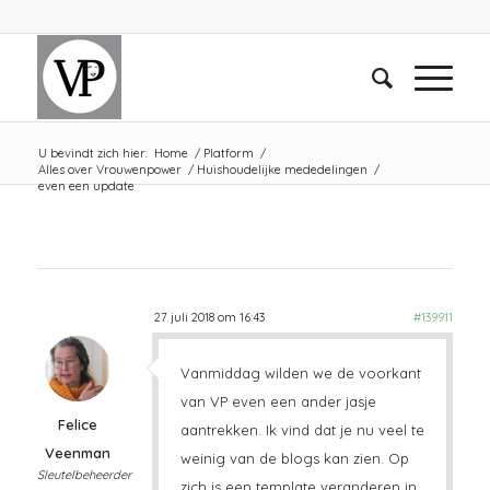
U bevindt zich hier:
Home
/
Platform
/
Alles over Vrouwenpower
/
Huishoudelijke mededelingen
/
even een update
27 juli 2018 om 16:43
#139911
Vanmiddag wilden we de voorkant
van VP even een ander jasje
Felice
aantrekken. Ik vind dat je nu veel te
Veenman
weinig van de blogs kan zien. Op
Sleutelbeheerder
zich is een template veranderen in