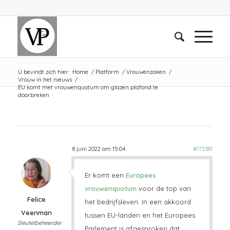
U bevindt zich hier:
Home
/
Platform
/
Vrouwenzaken
/
Vrouw in het nieuws
/
EU komt met vrouwenquotum om glazen plafond te
doorbreken
8 juni 2022 om 15:04
#175381
Er komt een
Europees
vrouwenquotum
voor de top van
Felice
het bedrijfsleven. In een akkoord
Veenman
tussen EU-landen en het Europees
Sleutelbeheerder
Parlement is afgesproken dat