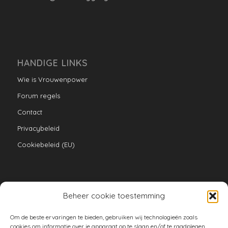
HANDIGE LINKS
Wie is Vrouwenpower
Forum regels
Contact
Privacybeleid
Cookiebeleid (EU)
Beheer cookie toestemming
VERZAMELINGEN
Om de beste ervaringen te bieden, gebruiken wij technologieën zoals
armoe keuken
cookies om informatie over je apparaat op te slaan en/of te raadplegen.