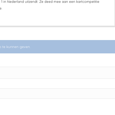
 1 in Nederland uitzendt. Ze deed mee aan een kartcompetitie
e.
p te kunnen geven.