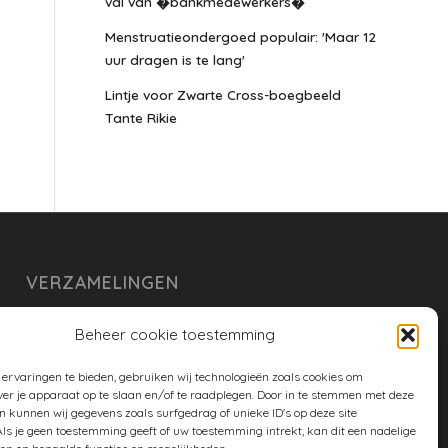
val van �bankmedewerkers�
Menstruatieondergoed populair: 'Maar 12
uur dragen is te lang'
Lintje voor Zwarte Cross-boegbeeld
Tante Rikie
VERZAMELINGEN
armoe keuken
Beheer cookie toestemming
duurzaam
ervaringen te bieden, gebruiken wij technologieën zoals cookies om
huishouden
ver je apparaat op te slaan en/of te raadplegen. Door in te stemmen met deze
n kunnen wij gegevens zoals surfgedrag of unieke ID's op deze site
spreekwoorden en gezegden
ls je geen toestemming geeft of uw toestemming intrekt, kan dit een nadelige