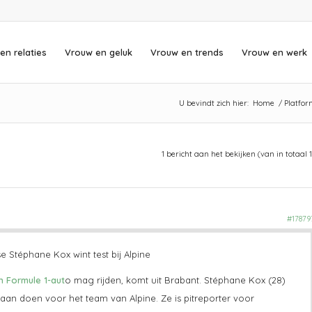
en relaties
Vrouw en geluk
Vrouw en trends
Vrouw en werk
U bevindt zich hier:
Home
/
Platfo
1 bericht aan het bekijken (van in totaal 1
#17879
e Stéphane Kox wint test bij Alpine
n Formule 1-aut
o mag rijden, komt uit Brabant. Stéphane Kox (28)
aan doen voor het team van Alpine. Ze is pitreporter voor