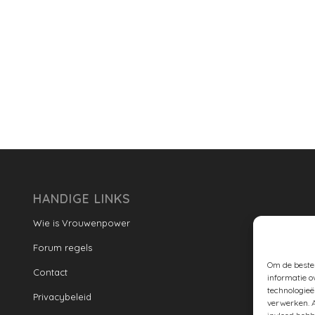
HANDIGE LINKS
Wie is Vrouwenpower
Forum regels
Om de beste 
Contact
informatie o
technologieë
Privacybeleid
verwerken. A