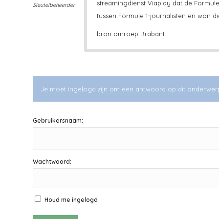
streamingdienst Viaplay dat de Formule
Sleutelbeheerder
tussen Formule 1-journalisten en won di
bron omroep Brabant
Je moet ingelogd zijn om een antwoord op dit onderwer
Gebruikersnaam:
Wachtwoord:
Houd me ingelogd